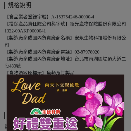
規格說明
【食品業者登錄字號】A-153754246-00000-4
【投保產品責任險公司與字號】新光產物保險股份有限公司
1322-09AKP0000041
【製造廠商或國內負責廠商名稱】安永生物科技股份有限公
司
【製造廠商或國內負責廠商電話】02-87978020
【製造廠商或國內負責廠商地址】台北市內湖區堤頂大道二
段483號
【食物過敏原標示】魚類及其製品
【內容物成份】金目鱸魚
【內容量(重量)】250g/包
【保存期限(總效期)】720天
運送方式
常溫商品：黑貓常溫宅配 $1200 免運，未滿 $1200 酌收