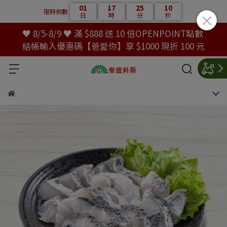
01
17
25
09
限時倒數
日
時
分
秒
♥ 8/5-8/9 ♥ 滿 $888 送 10 倍OPENPOINT點數
結帳輸入優惠碼【爸愛你】享 $1000 現折 100 元