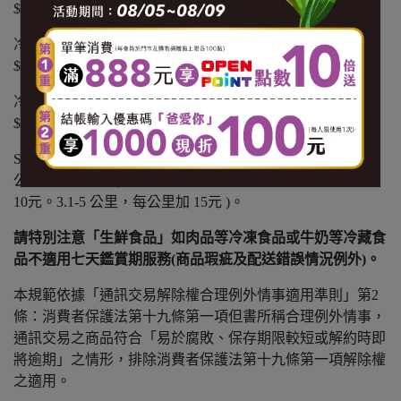
$100 運費。
冷凍商品：黑貓冷凍宅配 $1500 免運，未滿 $1500 酌收
$150 運費。
冷藏商品：黑貓冷藏宅配 $1500 免運，未滿 $1500 酌收
$150 運費。
SANTA GO 外送：不分溫層 $799 免運，未滿 $799 以實際
公里數酌收運費( 1公里內運費 $65。1.1-3 公里，每公里加
10元。3.1-5 公里，每公里加 15元 )。
請特別注意「生鮮食品」如肉品等冷凍食品或牛奶等冷藏食
品不適用七天鑑賞期服務(商品瑕疵及配送錯誤情況例外)。
本規範依據「通訊交易解除權合理例外情事適用準則」第2
條：消費者保護法第十九條第一項但書所稱合理例外情事，
通訊交易之商品符合「易於腐敗、保存期限較短或解約時即
將逾期」之情形，排除消費者保護法第十九條第一項解除權
之適用。