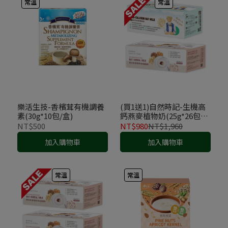
常溫
常溫
樂活生技-香檳茸有機調養
(買1送1)自然時記-生機高
素(30g*10包/盒)
鈣燕麥植物奶(25g*26包/
盒)+自然時記-豐活燕麥穀
NT$500
NT$980
NT$1,960
物奶(葡萄糖胺)(25g*22包/
加入購物車
加入購物車
盒)
常溫
常溫