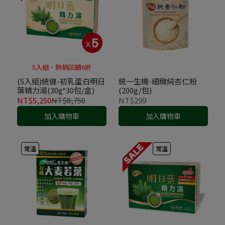
5入組．熱銷回饋6折
(5入組)統健-初乳蛋白明日
統一生機-細緻純杏仁粉
葉精力湯(30g*30包/盒)
(200g/包)
NT$5,250
NT$8,750
NT$299
加入購物車
加入購物車
常溫
常溫