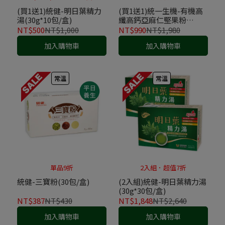
(買1送1)統健-明日葉精力
(買1送1)統一生機-有機高
湯(30g*10包/盒)
纖高鈣亞麻仁堅果粉
(25g*30包/盒) +葡萄糖胺
NT$500
NT$1,000
NT$990
NT$1,980
黑榖芝麻粉(25g*30包/盒)
加入購物車
加入購物車
常溫
常溫
單品9折
2入組．超值7折
統健-三寶粉(30包/盒)
(2入組)統健-明日葉精力湯
(30g*30包/盒)
NT$387
NT$430
NT$1,848
NT$2,640
加入購物車
加入購物車