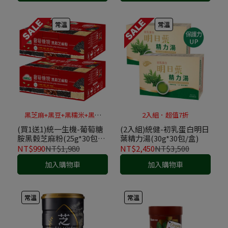
常溫
常溫
黑芝麻+黑豆+黑糯米+黑木
2入組．超值7折
耳
(買1送1)統一生機-葡萄糖
(2入組)統健-初乳蛋白明日
胺黑榖芝麻粉(25g*30包/
葉精力湯(30g*30包/盒)
盒)
NT$990
NT$1,980
NT$2,450
NT$3,500
加入購物車
加入購物車
常溫
常溫