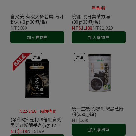
單品9折
喜又美-有機大麥若葉(青汁
統健-明日葉精力湯
粉末)(3g*30包/盒)
(30g*30包/盒)
NT$680
NT$1,188
NT$1,320
加入購物車
加入購物車
常溫
常溫
統一生機-有機細緻黑芝麻
7/22-8/18．限期特賣
粉(350g/罐)
(單件6折)芝初-8倍細高鈣
NT$350
黑芝麻粉隨手盒(7g*12包/
加入購物車
盒)
NT$119
NT$199