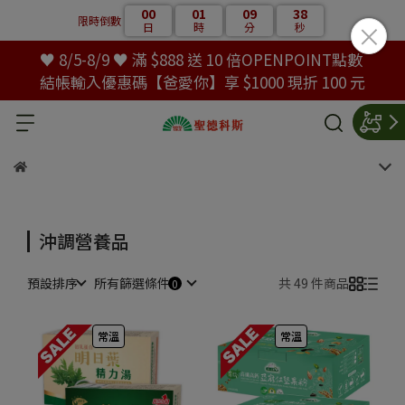
00
01
09
37
限時倒數
日
時
分
秒
♥ 8/5-8/9 ♥ 滿 $888 送 10 倍OPENPOINT點數
結帳輸入優惠碼【爸愛你】享 $1000 現折 100 元
沖調營養品
預設排序
所有篩選條件
共 49 件商品
常溫
常溫