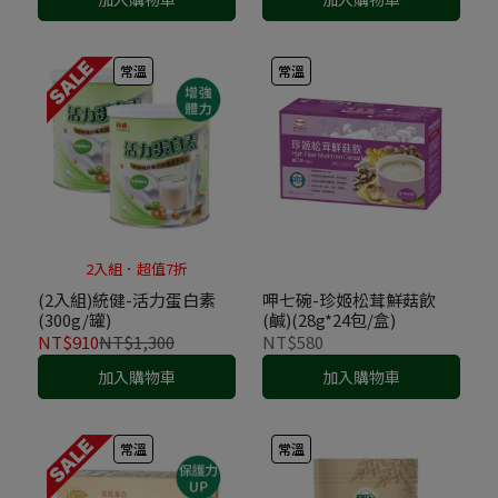
常溫
常溫
2入組．超值7折
(2入組)統健-活力蛋白素
呷七碗-珍姬松茸鮮菇飲
(300g/罐)
(鹹)(28g*24包/盒)
NT$910
NT$1,300
NT$580
加入購物車
加入購物車
常溫
常溫