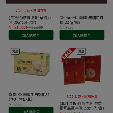
7/22-8/18．限期特賣
(買2送3)統健-明日葉精力
Ghirardelli 鷹牌-無糖可可
湯(30g*10包/盒)
粉(227g/袋)
NT$1,000
NT$2,500
NT$650
加入購物車
加入購物車
常溫
常溫
肯寶-KB99優蛋白機能飲
7/22-9/25．限期特賣
(20g*28包/盒)
(單件71折)自然主意-雪梨
NT$980
銀耳燕窩凍磚(22g*8入/盒)
加入購物車
NT$899
NT$1,280