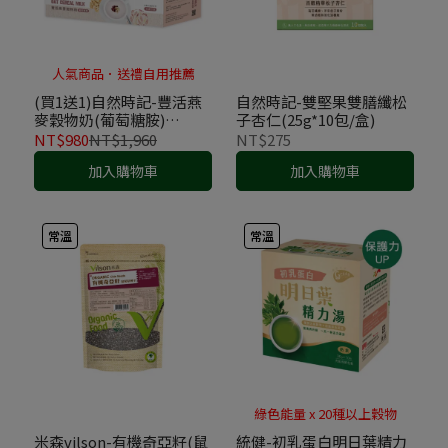
人氣商品．送禮自用推薦
(買1送1)自然時記-豐活燕
自然時記-雙堅果雙膳纖松
麥穀物奶(葡萄糖胺)
子杏仁(25g*10包/盒)
(25g*22包/盒)
NT$980
NT$1,960
NT$275
加入購物車
加入購物車
常溫
常溫
綠色能量 x 20種以上穀物
米森vilson-有機奇亞籽(鼠
統健-初乳蛋白明日葉精力