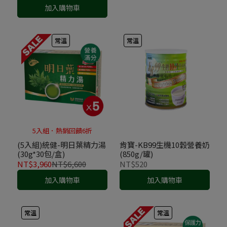
加入購物車
常溫
常溫
5入組．熱銷回饋6折
(5入組)統健-明日葉精力湯
肯寶-KB99生機10穀營養奶
(30g*30包/盒)
(850g/罐)
NT$3,960
NT$6,600
NT$520
加入購物車
加入購物車
常溫
常溫