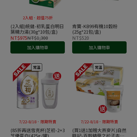
2入組．超值75折
(2入組)統健-初乳蛋白明日
肯寶-KB99有機10穀粉
葉精力湯(30g*10包/盒)
(25g*21包/盒)
NT$975
NT$1,300
NT$520
加入購物車
加入購物車
常溫
常溫
7/22-8/18．限期特賣
7/22-8/18．限期特賣
(85折再送雪克杯)芝初-2+3
(買1送1加贈大燕麥片)自然
芝優蛋白(425g/罐)
時記-百穀精華之松子杏仁