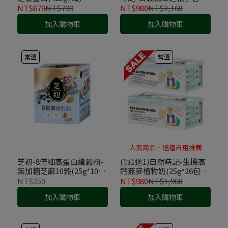
(25g*30包/盒)*2+綠色未
NT$679
NT$799
NT$980
NT$2,160
來-有機大燕麥片(500g/
加入購物車
加入購物車
包)*1
常溫
常溫
人氣商品．送禮自用推薦
芝初-8倍細高蛋白纖穀粉-
(買1送1)自然時記-生機高
無加糖芝麻10穀(25g*10
鈣燕麥植物奶(25g*26包/
包/盒)
盒)
NT$250
NT$980
NT$1,960
加入購物車
加入購物車