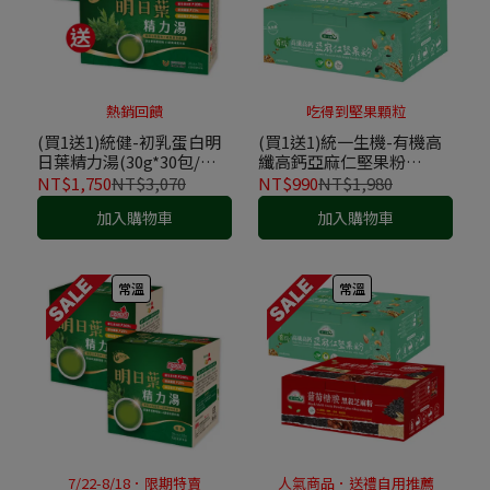
熱銷回饋
吃得到堅果顆粒
(買1送1)統健-初乳蛋白明
(買1送1)統一生機-有機高
日葉精力湯(30g*30包/盒)-
纖高鈣亞麻仁堅果粉
送明日葉精力湯(30g*30
(25g*30包/盒)
NT$1,750
NT$3,070
NT$990
NT$1,980
包/盒)
加入購物車
加入購物車
常溫
常溫
7/22-8/18．限期特賣
人氣商品．送禮自用推薦