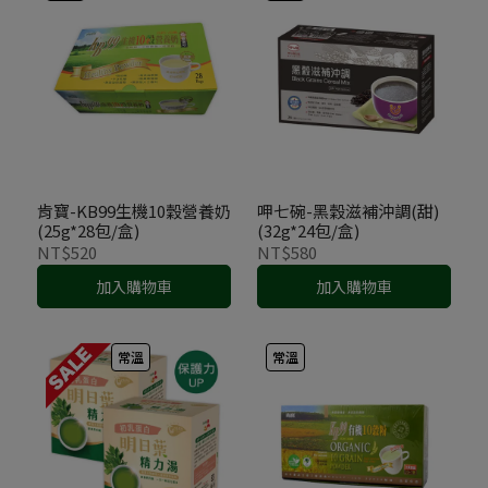
肯寶-KB99生機10穀營養奶
呷七碗-黑穀滋補沖調(甜)
(25g*28包/盒)
(32g*24包/盒)
NT$520
NT$580
加入購物車
加入購物車
常溫
常溫