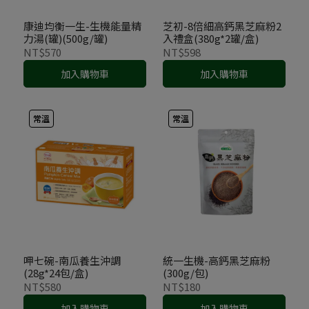
康迪均衡一生-生機能量精
芝初-8倍細高鈣黑芝麻粉2
力湯(罐)(500g/罐)
入禮盒(380g*2罐/盒)
NT$570
NT$598
加入購物車
加入購物車
常溫
常溫
呷七碗-南瓜養生沖調
統一生機-高鈣黑芝麻粉
(28g*24包/盒)
(300g/包)
NT$580
NT$180
加入購物車
加入購物車