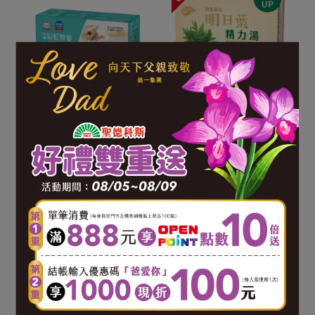
單品9折
呷七碗-有機彩虹藜麥-十二
統健-初乳蛋白明日葉精力
珍穀飲(25g*20包/盒)
湯(30g*30包/盒)
NT$520
NT$1,575
NT$1,750
加入購物車
加入購物車
常溫
常溫