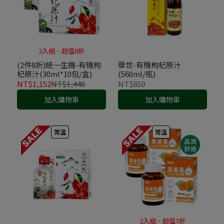
2入組．超值8折
(2件8折)統一生機-有機枸
華世-有機枸杞原汁
杞原汁(30ml*10包/盒)
(560ml/瓶)
NT$1,152
NT$1,440
NT$850
加入購物車
加入購物車
常溫
常溫
2入組．超值7折