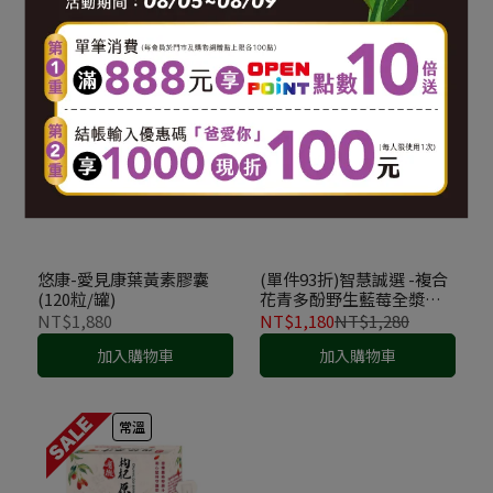
常溫
常溫
悠康-愛見康葉黃素膠囊
(單件93折)智慧誠選 -複合
(120粒/罐)
花青多酚野生藍莓全漿
(350ml/瓶)
NT$1,880
NT$1,180
NT$1,280
加入購物車
加入購物車
常溫