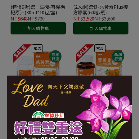
(特價9折)統一生機-有機枸
(2入組)統健-葉黃素Plus複
杞原汁(30ml*10包/盒)
方膠囊(60粒/瓶)
NT$648
NT$720
NT$2,520
NT$3,600
加入購物車
加入購物車
常溫
常溫
5入組．熱銷回饋6折
單品9折
(5入組)統健-葉黃素Plus複
統健-葉黃素Plus複方膠囊
方膠囊(60粒/瓶)
(60粒/瓶)
NT$5,400
NT$9,000
NT$1,620
NT$1,800
加入購物車
加入購物車