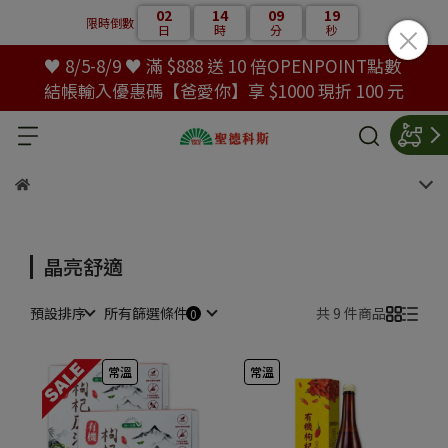
02
14
09
19
限時倒數
日
時
分
秒
♥ 8/5-8/9 ♥ 滿 $888 送 10 倍OPENPOINT點數
結帳輸入優惠碼【爸愛你】享 $1000 現折 100 元
晶亮舒適
預設排序
所有篩選條件
共 9 件商品
常溫
常溫