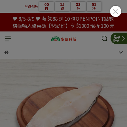
00
15
33
50
限時倒數
日
時
分
秒
♥ 8/5-8/9 ♥ 滿 $888 送 10 倍OPENPOINT點數
結帳輸入優惠碼【爸愛你】享 $1000 現折 100 元