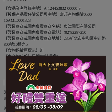
【食品業者登錄字號】A-124453832-00000-9
【投保產品責任險公司與字號】富邦產物保險0500-
16AML0001323
【製造廠商或國內負責廠商名稱】東津國際有限公司
【製造廠商或國內負責廠商電話】(02)82287250
【製造廠商或國內負責廠商地址】235新北市中和區中正路
800號10樓之5
【食物過敏原標示】無
【內容物成份】扁鱈(大比目魚)
【內容量(重量)】240G/包
【保存期限(總效期)】360天
運送方式
常溫商品：黑貓常溫宅配 $1200 免運，未滿 $1200 酌收
$100 運費。
冷凍商品：黑貓冷凍宅配 $1500 免運，未滿 $1500 酌收