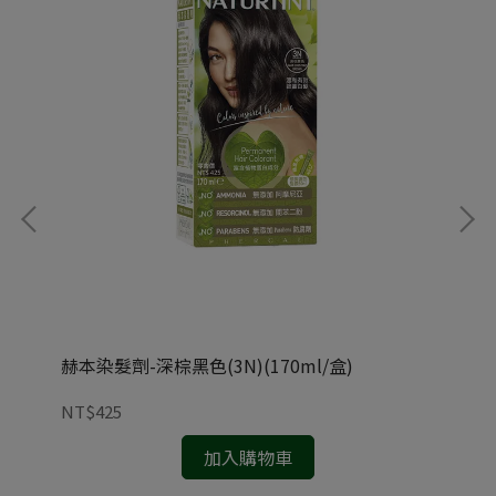
赫本染髮劑-深棕黑色(3N)(170ml/盒)
赫本
NT$425
NT
加入購物車