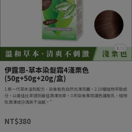
1
/
2
伊露恩-草本染髮霜4淺栗色
(50g+50g+20g/盒)
1.新一代草本溫和配方，染後髮色自然光澤亮麗。2.10種植物萃取成
分，以最佳比率達到最佳潤澤效果。3.附染後專用護色護髮乳，植物
性潤澤成分清爽不油膩。"
NT$380