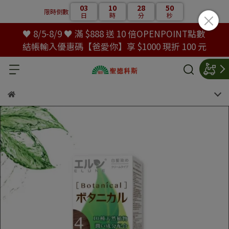
03
10
28
50
限時倒數
日
時
分
秒
♥ 8/5-8/9 ♥ 滿 $888 送 10 倍OPENPOINT點數
結帳輸入優惠碼【爸愛你】享 $1000 現折 100 元