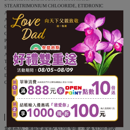
STEARTRIMONIUM CHLOORIDE, ETIDRONIC
ACTD,ISOPROPYL ALCOHOL, SALICYLIC
ACID.GLYCYRRHIZA GLAVRA OTTO EXTRACT, ROSA
CENTIFOLAI FLOWER WATER,ALCOHOL,BUTYLENE
GLOYCOL, ROSA CANINA TRUIT EXTRACT,UREA,
PHENOXYETHANOL,MULTI HERBAL
EXTRACES,WATAR.護髮:DIMETHICONE,STEARYL
ALCOHOL,PENTARERYTHRITYL
TETRAETHYLHEXANOATE, BUTYLENE
GLYCOL,GLYCERIN, BEHENAMIDORPROPYL
DIMETHYLAMINE, ORYZA SATIVA LEES EXTRACE,
ORYZA SATIVE BRAN EXTRACE
【內容量(重量)】50g+50g+20g/盒
【保存期限(總效期)】1800天
運送方式
常溫商品：黑貓常溫宅配 $1200 免運，未滿 $1200 酌收