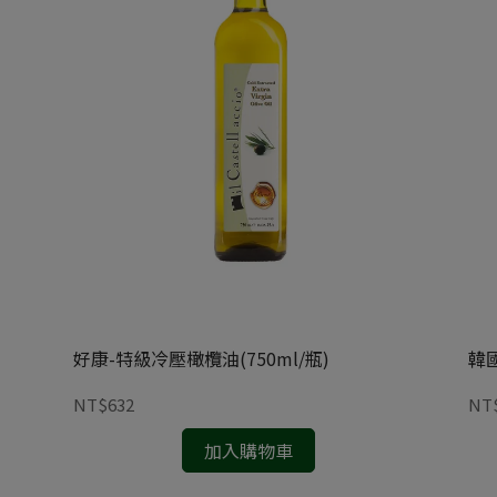
好康-特級冷壓橄欖油(750ml/瓶)
韓
NT$632
NT
加入購物車