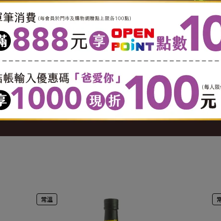
0 酌收 $150 運費。
0 酌收 $150 運費。
799 以實際公里數酌收運費( 1公里內運費 $65。1.1-3 公里，每公里
奶等冷藏食品不適用七天鑑賞期服務(商品瑕疵及配送錯誤情況
用準則」第2條：消費者保護法第十九條第一項但書所稱合理例外
費者保護法第十九條第一項解除權之適用。
或來電通知客服協助處理。
常溫