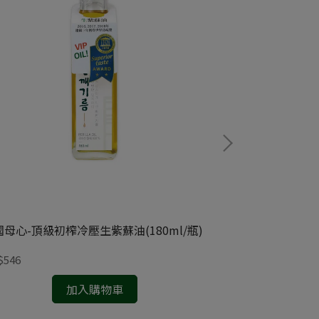
國母心-頂級初榨冷壓生紫蘇油(180ml/瓶)
好康-葵花油(1L/
$546
NT$260
加入購物車