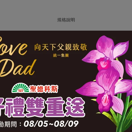
規格說明
餚的絕妙風味 3.不含添加物 不摻調合油 4.堅持新鮮少量生產
0-3 【投保產品責任險公司與字號】富邦產物0505字第18AML000
836789 【製造廠商或國內負責廠商地址】嘉義市民族路583巷9
(總效期)】720天 【有機認證字號】采園生態驗證有限公司 證書字號：1
0 酌收 $100 運費。