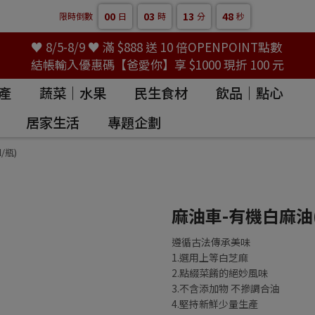
00
03
13
47
限時倒數
日
時
分
秒
♥ 8/5-8/9 ♥ 滿 $888 送 10 倍OPENPOINT點數
結帳輸入優惠碼【爸愛你】享 $1000 現折 100 元
產
蔬菜｜水果
民生食材
飲品｜點心
居家生活
專題企劃
/瓶)
麻油車-有機白麻油(1
遵循古法傳承美味
1.選用上等白芝麻
2.點綴菜餚的絕妙風味
3.不含添加物 不摻調合油
4.堅持新鮮少量生產