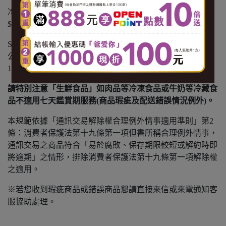
冷藏商品：黑貓冷藏宅配 $1500 免運，未滿 $1500 酌收
$150 運費。
SANTA GO 外送：不分溫層 $799 免運，未滿 $799 以實際
公里數酌收運費( 1公里內運費 $65。1.1-3 公里，每公里加
10元。3.1-5 公里，每公里加 15元 )。
請特別注意「生鮮食品」如肉品等冷凍食品或牛奶等冷藏食
品不適用七天鑑賞期服務(商品瑕疵及配送錯誤情況例外)。
本規範依據「通訊交易解除權合理例外情事適用準則」第2
條：消費者保護法第十九條第一項但書所稱合理例外情事，
通訊交易之商品符合「易於腐敗、保存期限較短或解約時即
將逾期」之情形，排除消費者保護法第十九條第一項解除權
之適用。
※若您收到瑕疵商品或錯誤商品懇請直接來信或來電通知客
服協助處理。