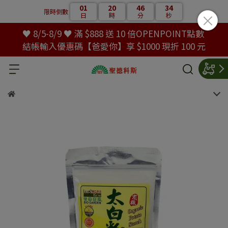
01
20
46
34
限時倒數
日
時
分
秒
♥ 8/5-8/9 ♥ 滿 $888 送 10 倍OPENPOINT點數
結帳輸入優惠碼【爸愛你】享 $1000 現折 100 元