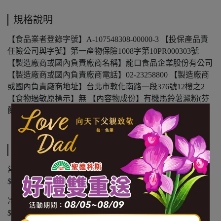
規格說明
【食品業者登錄字號】A-107548308-00000-3 【投保產品責
任險公司與字號】第一產物保險1008字第10PR000303號
【製造廠商或國內負責廠商名稱】龍口食品企業股份有公司
【製造廠商或國內負責廠商電話】02-23258800 【製造廠商
或國內負責廠商地址】台北市敦化南路一段376號12樓之2
【食物過敏原標示】無 【內容物成份】有機馬鈴薯澱粉(芬
蘭) 【內容量(重量)】220G/包 【保存期限(總效期)】1080天
【有機認證字號】1-011-118003
運送方式
常溫商品：黑貓常溫宅配 $1200 免運，未滿 $1200 酌收
$100 運費。
冷凍商品：黑貓冷凍宅配 $1500 免運，未滿 $1500 酌收
$150 運費。