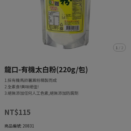
1
/
2
龍口-有機太白粉(220g/包)
1.採有機馬鈴薯澱粉精製而成
2.全素食!美味絕佳!
3.絕無添加任何人工色素,絕無添加防腐劑
NT$115
商品編號:
20831