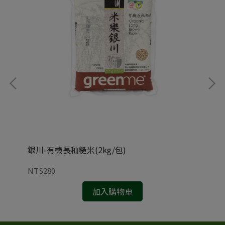
銀川-有機長秈糙米(2kg/包)
銀川
NT$280
NT
加入購物車