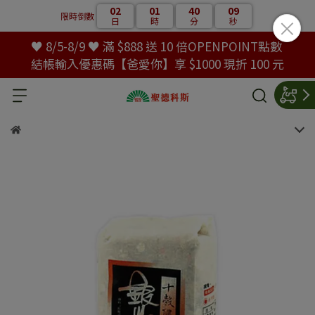
02
01
40
09
限時倒數
日
時
分
秒
♥ 8/5-8/9 ♥ 滿 $888 送 10 倍OPENPOINT點數
結帳輸入優惠碼【爸愛你】享 $1000 現折 100 元