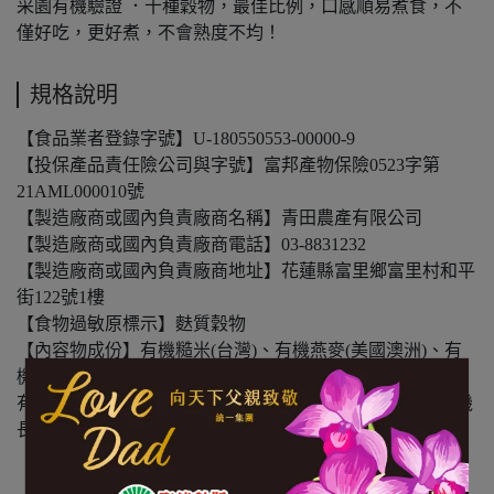
采園有機驗證 ．十種穀物，最佳比例，口感順易煮食，不
僅好吃，更好煮，不會熟度不均！
規格說明
【食品業者登錄字號】U-180550553-00000-9
【投保產品責任險公司與字號】富邦產物保險0523字第
21AML000010號
【製造廠商或國內負責廠商名稱】青田農產有限公司
【製造廠商或國內負責廠商電話】03-8831232
【製造廠商或國內負責廠商地址】花蓮縣富里鄉富里村和平
街122號1樓
【食物過敏原標示】麩質穀物
【內容物成份】有機糙米(台灣)、有機燕麥(美國澳洲)、有
機黑糯米(台灣)、有機洋扁豆(土耳其)、有機大麥片(美國)、
有機小米(美國)、有機蕎麥(美國)、有機紅糯米(台灣)、有機
長糙糯米(台灣)、冰湖野米(加拿大)
【內容量(重量)】900g/包
【保存期限(總效期)】360天