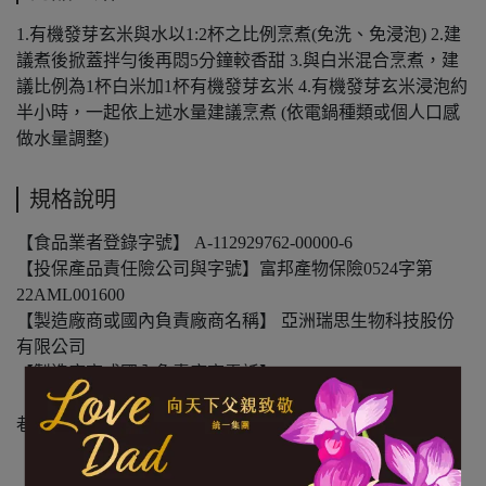
1.有機發芽玄米與水以1:2杯之比例烹煮(免洗、免浸泡) 2.建
議煮後掀蓋拌勻後再悶5分鐘較香甜 3.與白米混合烹煮，建
議比例為1杯白米加1杯有機發芽玄米 4.有機發芽玄米浸泡約
半小時，一起依上述水量建議烹煮 (依電鍋種類或個人口感
做水量調整)
規格說明
【食品業者登錄字號】 A-112929762-00000-6
【投保產品責任險公司與字號】富邦產物保險0524字第
22AML001600
【製造廠商或國內負責廠商名稱】 亞洲瑞思生物科技股份
有限公司
【製造廠商或國內負責廠商電話】02-2753-0125
【製造廠商或國內負責廠商地址】台北市松山區延壽街330
巷8弄6號
【食物過敏原標示】無
【內容物成份】發芽糙米