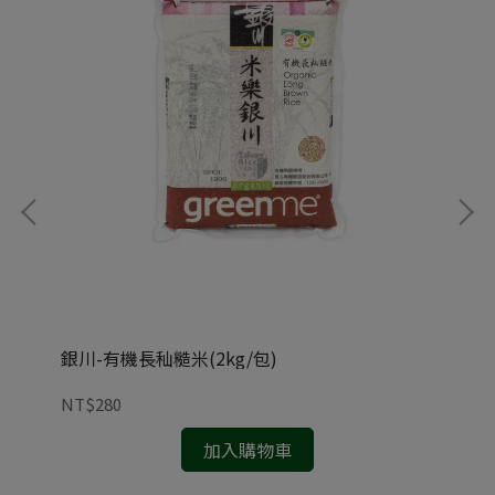
銀川-有機長秈糙米(2kg/包)
銀川
NT$280
NT
加入購物車