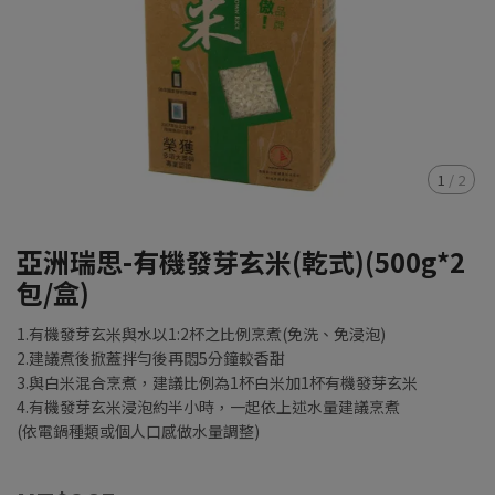
1
/
2
亞洲瑞思-有機發芽玄米(乾式)(500g*2
包/盒)
1.有機發芽玄米與水以1:2杯之比例烹煮(免洗、免浸泡)
2.建議煮後掀蓋拌勻後再悶5分鐘較香甜
3.與白米混合烹煮，建議比例為1杯白米加1杯有機發芽玄米
4.有機發芽玄米浸泡約半小時，一起依上述水量建議烹煮
(依電鍋種類或個人口感做水量調整)