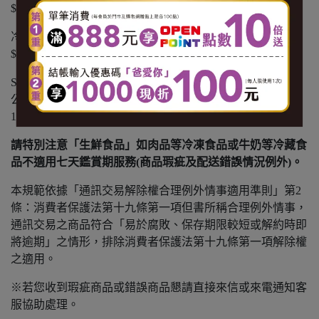
$150 運費。
冷藏商品：黑貓冷藏宅配 $1500 免運，未滿 $1500 酌收
$150 運費。
SANTA GO 外送：不分溫層 $799 免運，未滿 $799 以實際
公里數酌收運費( 1公里內運費 $65。1.1-3 公里，每公里加
10元。3.1-5 公里，每公里加 15元 )。
請特別注意「生鮮食品」如肉品等冷凍食品或牛奶等冷藏食
品不適用七天鑑賞期服務(商品瑕疵及配送錯誤情況例外)。
本規範依據「通訊交易解除權合理例外情事適用準則」第2
條：消費者保護法第十九條第一項但書所稱合理例外情事，
通訊交易之商品符合「易於腐敗、保存期限較短或解約時即
將逾期」之情形，排除消費者保護法第十九條第一項解除權
之適用。
※若您收到瑕疵商品或錯誤商品懇請直接來信或來電通知客
服協助處理。