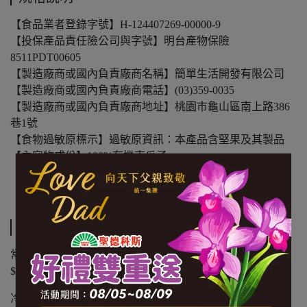
【食品業者登錄字號】H-124407269-00000-9
【投保產品責任險公司與字號】明台產物保險
8511PDT00605
【製造廠商或國內負責廠商名稱】簡單生活開發有限公司
【製造廠商或國內負責廠商電話】(03)359-0035
【製造廠商或國內負責廠商地址】桃園市龜山區南上路386
巷1號
【食物過敏原標示】過敏原資訊：本產品含堅果及其製品
【內容物成份】100%有機南瓜子
【內容量(重量)】350g/袋
【保存期限(總效期)】360天
運送方式
常溫商品：黑貓常溫宅配 $1200 免運，未滿 $1200 酌收
$100 運費。
冷凍商品：黑貓冷凍宅配 $1500 免運，未滿 $1500 酌收