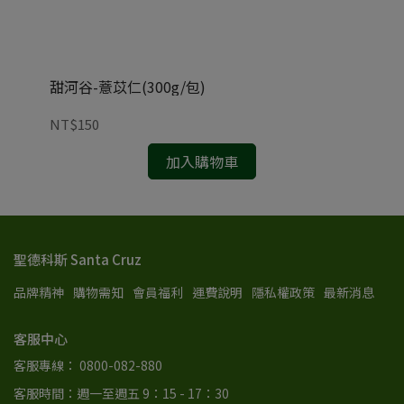
甜河谷-薏苡仁(300g/包)
米森
NT$150
NT
加入購物車
聖德科斯 Santa Cruz
品牌精神
購物需知
會員福利
運費說明
隱私權政策
最新消息
客服中心
客服專線： 0800-082-880
客服時間：週一至週五 9：15 - 17：30