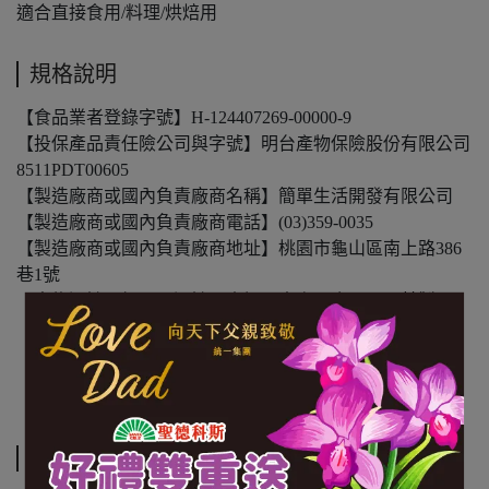
適合直接食用/料理/烘焙用
規格說明
【食品業者登錄字號】H-124407269-00000-9
【投保產品責任險公司與字號】明台產物保險股份有限公司
8511PDT00605
【製造廠商或國內負責廠商名稱】簡單生活開發有限公司
【製造廠商或國內負責廠商電話】(03)359-0035
【製造廠商或國內負責廠商地址】桃園市龜山區南上路386
巷1號
【食物過敏原標示】過敏原資訊：本產品含堅果及其製品
【內容物成份】100%有機腰果
【內容量(重量)】200g/袋
【保存期限(總效期)】360天
運送方式