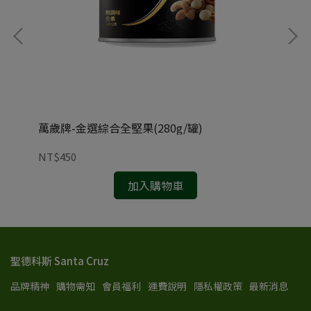
萬歲牌-金選綜合全堅果(280g/罐)
統一
NT$450
NT
加入購物車
聖德科斯 Santa Cruz
品牌精神
購物需知
會員福利
運費說明
隱私權政策
最新消息