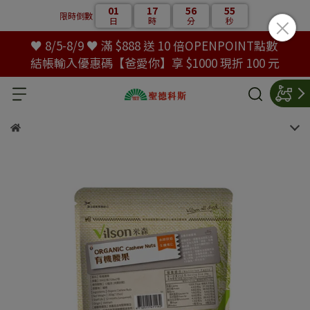
01
17
56
55
限時倒數
日
時
分
秒
♥ 8/5-8/9 ♥ 滿 $888 送 10 倍OPENPOINT點數
結帳輸入優惠碼【爸愛你】享 $1000 現折 100 元