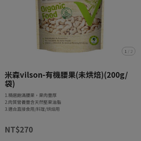
1
/
2
米森vilson-有機腰果(未烘焙)(200g/
袋)
1.精選飽滿腰果，果肉豐厚
2.肉質營養豐含天然堅果油脂
3.適合直接食用/料理/烘焙用
NT$270