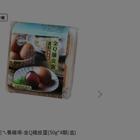
冷藏
常溫
8
ㄟ養雞場-金Q雞皮蛋(50g*4顆/盒)
(買1送1)統健-膠