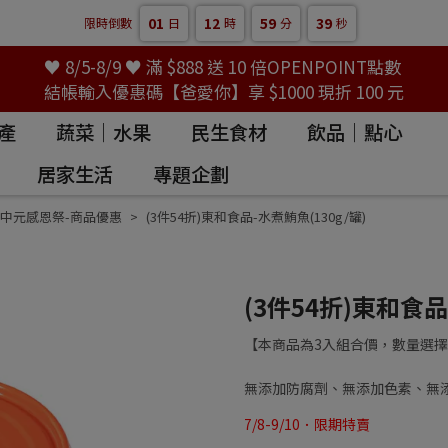
01
12
59
38
限時倒數
日
時
分
秒
♥ 8/5-8/9 ♥ 滿 $888 送 10 倍OPENPOINT點數
結帳輸入優惠碼【爸愛你】享 $1000 現折 100 元
產
蔬菜｜水果
民生食材
飲品｜點心
居家生活
專題企劃
中元感恩祭-商品優惠
(3件54折)東和食品-水煮鮪魚(130g/罐)
(3件54折)東和食品
【本商品為3入組合價，數量選擇
無添加防腐劑、無添加色素、無
7/8-9/10．限期特賣