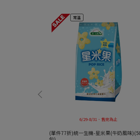
常溫
期特賣
6/29-8/31．售完為止
kg/包)
(單件77折)統一生機-星米果(牛奶風味)(50
包)