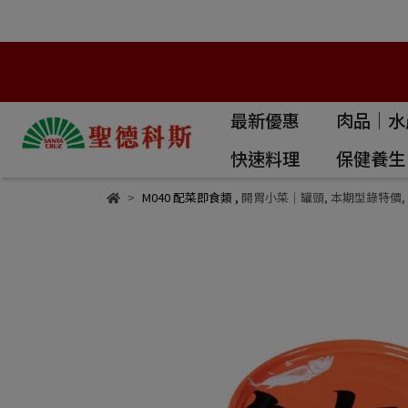
最新優惠
肉品｜水
快速料理
保健養生
M040 配菜即食類
,
開胃小菜｜罐頭
,
本期型錄特價
,