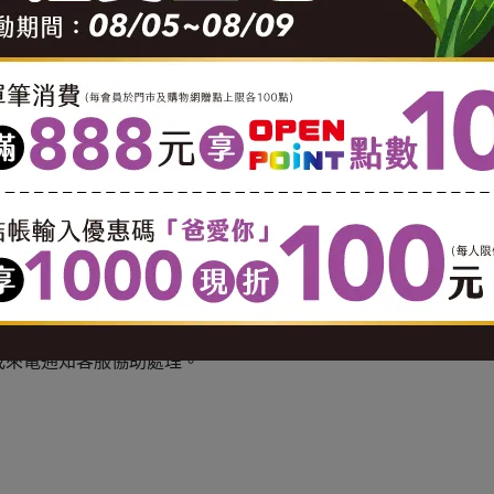
0 酌收 $100 運費。
0 酌收 $150 運費。
0 酌收 $150 運費。
799 以實際公里數酌收運費( 1公里內運費 $65。1.1-3 公里，每公里
奶等冷藏食品不適用七天鑑賞期服務(商品瑕疵及配送錯誤情況
用準則」第2條：消費者保護法第十九條第一項但書所稱合理例外
費者保護法第十九條第一項解除權之適用。
或來電通知客服協助處理。