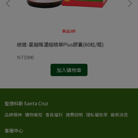
單品9折
瓶)
統健-蔓越莓濃縮精華Plus膠囊(60粒/瓶)
統
NT$990
NT
加入購物車
聖德科斯 Santa Cruz
品牌精神
購物需知
會員福利
運費說明
隱私權政策
最新消息
客服中心