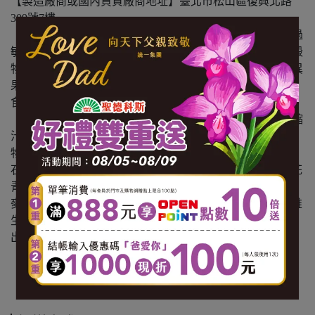
【製造廠商或國內負責廠商地址】臺北市松山區復興北路
309號7樓
【食物過敏原標示】本產品含魚類及其製品，不適合對其過
敏體質者食用。本產品與其他含有芒果、花生、含麩質之穀
物、堅果、蕎麥、芹菜、螺貝類、大豆、魚、甲殼類、奇異
果、奶類、芝麻種子、蛋及其製品的產品於同一工廠生產，
食物過敏者請留意。
【內容物成份】水、魚膠原蛋白、紅葡萄濃縮汁、蘋果濃縮
汁、蔓越莓濃縮汁、麩胺酸發酵物(含GABA)(麩胺酸發酵
物、氧化澱粉)、檸檬酸、蠶絲蛋白(蠶絲蛋白、樹薯糊精)、
石榴萃取物(石榴萃取物、麥芽糊精)、葡萄籽萃取物(含前花
青素)、葡萄萃取物(含白藜蘆醇)、血橙萃取物(血橙萃取、
麥芽糊精)、昭和草萃取物(昭和草萃取、糊精)、茶胺酸、維
生素C、蒟蒻粉、玄米萃取物(含神經醯胺)(玉米糊精、米抽
出物)
【內容量(重量)】8入/盒*3盒
【保存期限(總效期)】720天