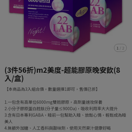
1
/
2
(3件56折)m2美度-超能膠原晚安飲(8
入/盒)
【本商品為3入組合價，數量選擇1即可，售價已折】
1.一包含有高單位6000mg雙胜膠原，高劑量速攻保養
2.小分子膠原蛋白胜肽(分子量≤900Da)，吸收利用率大大提升
3.含有日本專利GABA，睡前一包幫助入睡、放鬆心情，輕鬆成為睡
美人
4.無額外加糖、人工香料與甜味劑，使用天然果汁健康好喝