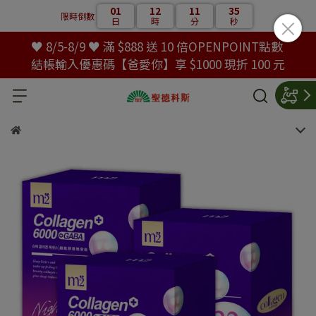
01
12
11
35
限時倒數
日
時
分
秒
♥ 8/5-8/9 ♥ 滿 $888 送 10 倍OPENPOINT點數
結帳輸入優惠碼【爸愛你】享 $1000 現折 100 元