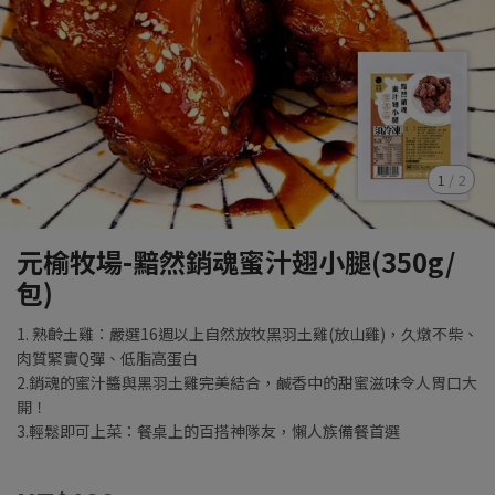
1
/
2
元榆牧場-黯然銷魂蜜汁翅小腿(350g/
包)
1. 熟齡土雞：嚴選16週以上自然放牧黑羽土雞(放山雞)，久燉不柴、
肉質緊實Q彈、低脂高蛋白
2.銷魂的蜜汁醬與黑羽土雞完美結合，鹹香中的甜蜜滋味令人胃口大
開！
3.輕鬆即可上菜：餐桌上的百搭神隊友，懶人族備餐首選