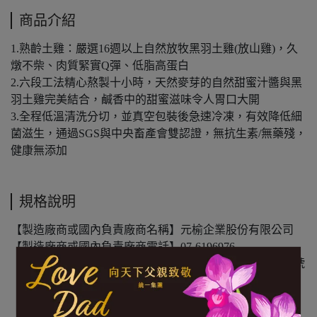
商品介紹
1.熟齡土雞：嚴選16週以上自然放牧黑羽土雞(放山雞)，久
燉不柴、肉質緊實Q彈、低脂高蛋白
2.六段工法精心熬製十小時，天然麥芽的自然甜蜜汁醬與黑
羽土雞完美結合，鹹香中的甜蜜滋味令人胃口大開
3.全程低溫清洗分切，並真空包裝後急速冷凍，有效降低細
菌滋生，通過SGS與中央畜產會雙認證，無抗生素/無藥殘，
健康無添加
規格說明
【製造廠商或國內負責廠商名稱】元榆企業股份有限公司
【製造廠商或國內負責廠商電話】07-6196976
【製造廠商或國內負責廠商地址】高雄市彌陀區國校路12號
【食品業者登錄字號】E-159549004-00015-4
【投保產品責任險公司與字號】南山產物22A0054362
【食物過敏原標示】本產品含大豆、含麩質之穀物