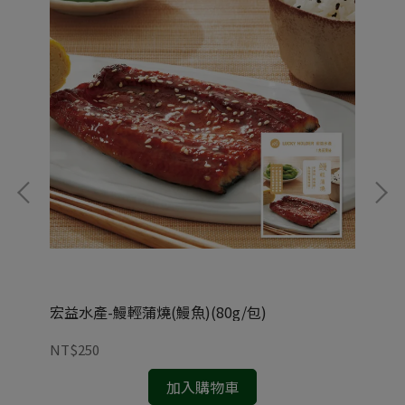
宏益水產-鰻輕蒲燒(鰻魚)(80g/包)
雲嶺
NT$250
NT
加入購物車