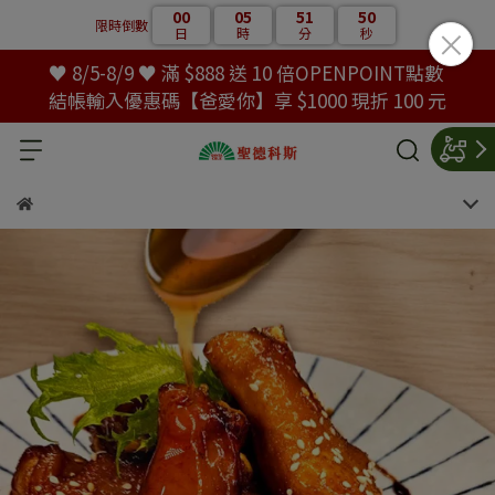
00
05
51
49
限時倒數
日
時
分
秒
♥ 8/5-8/9 ♥ 滿 $888 送 10 倍OPENPOINT點數
結帳輸入優惠碼【爸愛你】享 $1000 現折 100 元