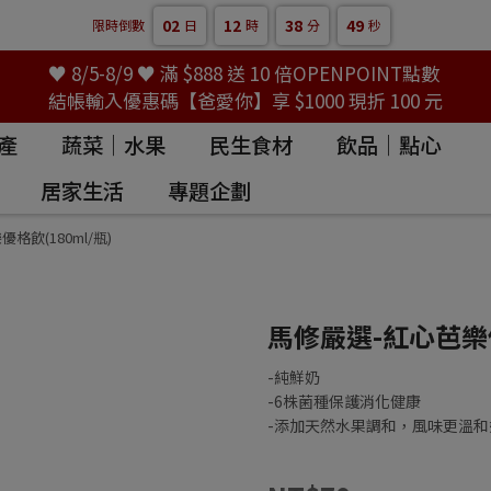
02
12
38
48
限時倒數
日
時
分
秒
♥ 8/5-8/9 ♥ 滿 $888 送 10 倍OPENPOINT點數
結帳輸入優惠碼【爸愛你】享 $1000 現折 100 元
產
蔬菜｜水果
民生食材
飲品｜點心
居家生活
專題企劃
格飲(180ml/瓶)
馬修嚴選-紅心芭樂優
-純鮮奶
-6株菌種保護消化健康
-添加天然水果調和，風味更溫和