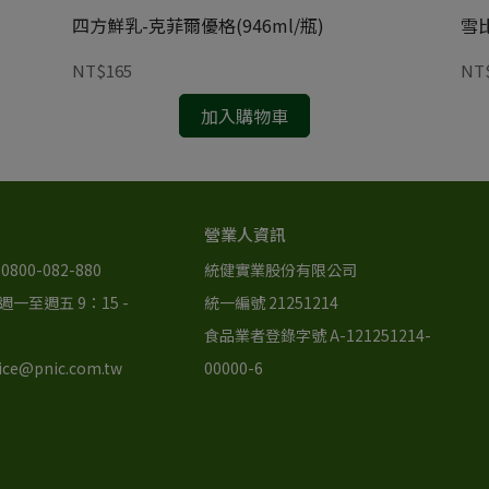
四方鮮乳-克菲爾優格(946ml/瓶)
雪比
NT$165
NT
加入購物車
營業人資訊
800-082-880
統健實業股份有限公司
一至週五 9：15 - 
統一編號 21251214
食品業者登錄字號 A-121251214-
ce@pnic.com.tw
00000-6