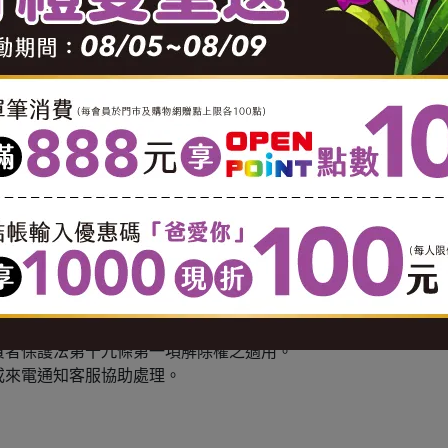
菌GRX02 S.thermpohilus GRX02, 乳雙歧桿菌B.lactis)
0 酌收 $100 運費。
0 酌收 $150 運費。
0 酌收 $150 運費。
799 以實際公里數酌收運費( 1公里內運費 $65。1.1-3 公里，每公里
奶等冷藏食品不適用七天鑑賞期服務(商品瑕疵及配送錯誤情況
用準則」第2條：消費者保護法第十九條第一項但書所稱合理例外
費者保護法第十九條第一項解除權之適用。
或來電通知客服協助處理。