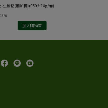
-生優格(無加糖)(950±10g/桶)
雪比-草莓優酪乳(1
$320
NT$140
加入購物車