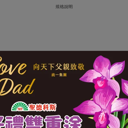
規格說明
業股份有限公司
環工路3號
有限公司1202第14PL0N000542
(柑橘果膠、蔗糖)、檸檬汁、乳酸菌(嗜熱鏈球菌S. thermophi