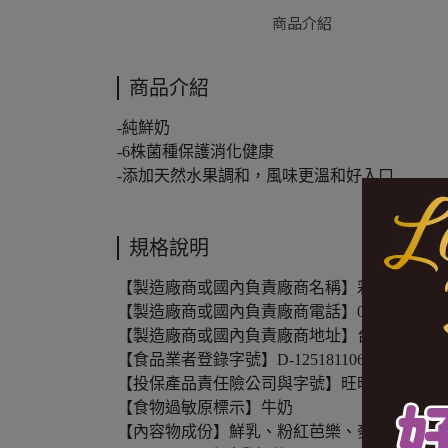
商品介紹
商品介紹
-純鮮奶
-6株菌種保護消化健康
-添加天然水果調和，風味更溫和好入口
規格說明
【製造廠商或國內負責廠商名稱】彩宸生活事
【製造廠商或國內負責廠商電話】06-2010035
【製造廠商或國內負責廠商地址】台南市永康區
【食品業者登錄字號】D-125181106-00000-5
【投保產品責任險公司與字號】旺旺友聯產物保險股份
【食物過敏原標示】牛奶
【內容物成份】鮮乳、粉紅芭樂、麥芽糖、冰糖、水、果膠