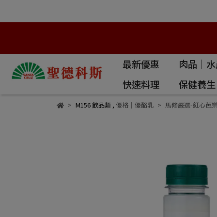
最新優惠
肉品｜水
快速料理
保健養生
M156 飲品類
,
優格｜優酪乳
馬修嚴選-紅心芭樂優