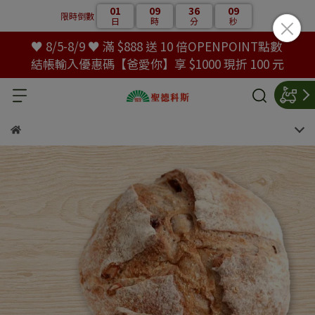
01
09
36
08
限時倒數
日
時
分
秒
♥ 8/5-8/9 ♥ 滿 $888 送 10 倍OPENPOINT點數
結帳輸入優惠碼【爸愛你】享 $1000 現折 100 元