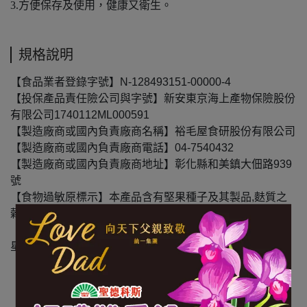
3.方便保存及使用，健康又衛生。
規格說明
【食品業者登錄字號】N-128493151-00000-4
【投保產品責任險公司與字號】新安東京海上產物保險股份
有限公司1740112ML000591
【製造廠商或國內負責廠商名稱】裕毛屋食研股份有限公司
【製造廠商或國內負責廠商電話】04-7540432
【製造廠商或國內負責廠商地址】彰化縣和美鎮大佃路939
號
【食物過敏原標示】本產品含有堅果種子及其製品,麩質之
榖物及其製品，不適合其過敏體質者食用。
【內容物成份】日本麵粉,水,龍眼乾,魯邦菌,紅葡萄酒,核桃,
星野酵母(小麥,米,酵母,麴),胚芽粉,碘鹽
【內容量(重量)】 180g/包
【保存期限(總效期)】540天