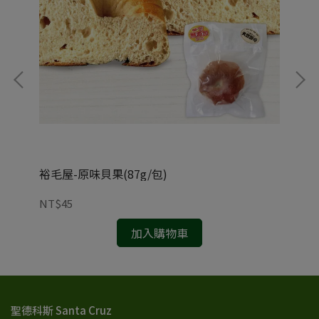
裕毛屋-原味貝果(87g/包)
裕毛
NT$45
NT
加入購物車
聖德科斯 Santa Cruz