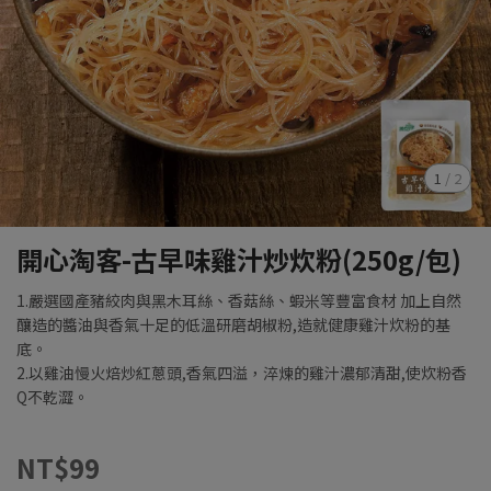
1
/
2
開心淘客-古早味雞汁炒炊粉(250g/包)
1.嚴選國產豬絞肉與黑木耳絲、香菇絲、蝦米等豐富食材 加上自然
釀造的醬油與香氣十足的低溫研磨胡椒粉,造就健康雞汁炊粉的基
底。
2.以雞油慢火焙炒紅蔥頭,香氣四溢，淬煉的雞汁濃郁清甜,使炊粉香
Q不乾澀。
NT$99