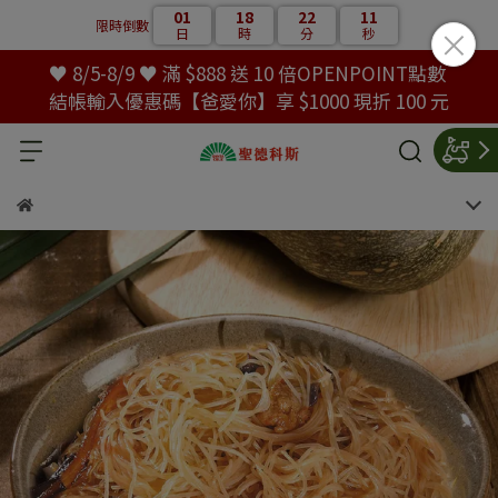
01
18
22
10
限時倒數
日
時
分
秒
♥ 8/5-8/9 ♥ 滿 $888 送 10 倍OPENPOINT點數
結帳輸入優惠碼【爸愛你】享 $1000 現折 100 元