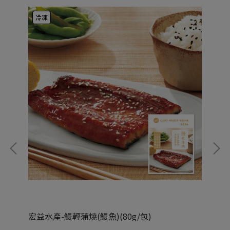
冷凍
宏益水產-鰻輕蒲燒(鰻魚)(80g/包)
雲嶺