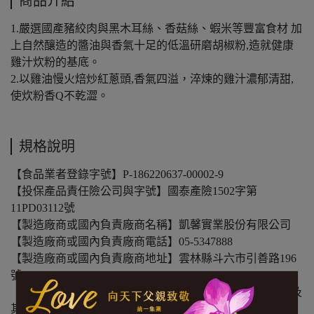
商品介紹
1.嚴選國產豬絞肉與黑木耳絲、香菇絲、蝦米等豐富食材 加
上自然釀造的醬油與香氣十足的低溫研磨胡椒粉,造就健康
雞汁炊粉的基底。
2.以雞油慢火焙炒紅蔥頭,香氣四溢，淬煉的雞汁濃郁清甜,
使炊粉香Q不乾澀。
規格說明
【食品業者登錄字號】P-186220637-00002-9
【投保產品責任險公司與字號】國泰產險1502字第
11PD03112號
【製造廠商或國內負責廠商名稱】凱馨實業股份有限公司
【製造廠商或國內負責廠商電話】05-5347888
【製造廠商或國內負責廠商地址】雲林縣斗六市引善路196
號
【食物過敏原標示】本產品含有大豆、蝦米、蝦皮和小麥及
其製品，不適合其過敏體質者食用。