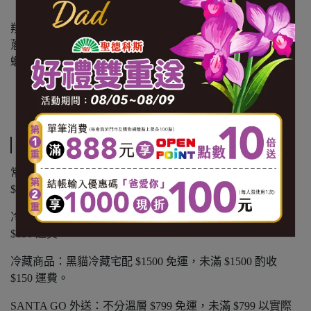
【內容物成份】雞高湯(水、雞)、炊粉(玉米澱粉、米、水、
羧甲基纖維素鈉、多丙烯酸鈉、脂肪酸甘油脂)、雞油、洋
蔥、紅蘿蔔、醬油、韭菜、豬肉(台灣)、紅葱頭、糖、鹽、
蝦米、蝦皮、香菇、昆布抽出物、黑木耳、黑胡椒粉。
【內容量(重量)】250g/包
【保存期限(總效期)】540天
運送方式
常溫商品：黑貓常溫宅配 $1200 免運，未滿 $1200 酌收
$100 運費。
冷凍商品：黑貓冷凍宅配 $1500 免運，未滿 $1500 酌收
$150 運費。
冷藏商品：黑貓冷藏宅配 $1500 免運，未滿 $1500 酌收
$150 運費。
SANTA GO 外送：不分溫層 $799 免運，未滿 $799 以實際