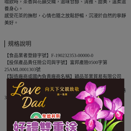
啜飲時，茶香與花韻交織，滋味甘醇、清雅、甜美，溫柔滋
養身心。
感受花茶的撫慰，心情也隨之放鬆舒暢，沉浸於自然的寧靜
美好。
規格說明
【食品業者登錄字號】F-190232353-00000-0
【投保產品責任險公司與字號】富邦產險0500字第
25AML0001303號
【製造廠商或國內負責廠商名稱】穎品茶業貿易有限公司
【製造廠商或國內負責廠商電話】02-27681189
【製造廠商或國內負責廠商地址】台北市松山區新東街20巷
34號B1
【食物過敏原標示】—
【內容物成份】烏龍茶、茉莉
【內容量(重量)】3g*12袋/包
【保存期限(總效期)】1080天