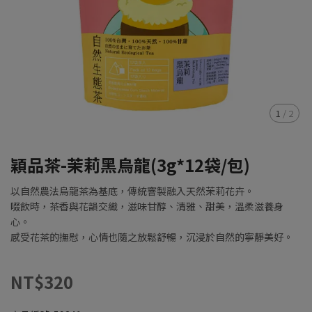
1
/
2
穎品茶-茉莉黑烏龍(3g*12袋/包)
以自然農法烏龍茶為基底，傳統窨製融入天然茉莉花卉。
啜飲時，茶香與花韻交織，滋味甘醇、清雅、甜美，溫柔滋養身
心。
感受花茶的撫慰，心情也隨之放鬆舒暢，沉浸於自然的寧靜美好。
NT$320