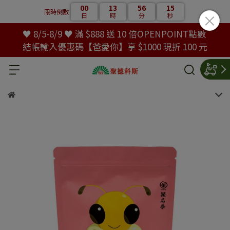
00
13
56
14
限時倒數
日
時
分
秒
♥ 8/5-8/9 ♥ 滿 $888 送 10 倍OPENPOINT點數
結帳輸入優惠碼【爸愛你】享 $1000 現折 100 元