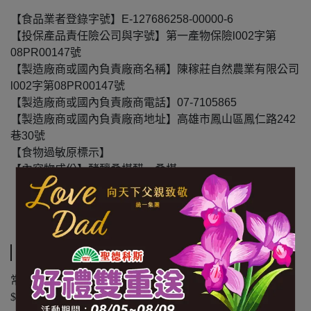
【食品業者登錄字號】E-127686258-00000-6
【投保產品責任險公司與字號】第一產物保險l002字第
08PR00147號
【製造廠商或國內負責廠商名稱】陳稼莊自然農業有限公司
l002字第08PR00147號
【製造廠商或國內負責廠商電話】07-7105865
【製造廠商或國內負責廠商地址】高雄市鳳山區鳳仁路242
巷30號
【食物過敏原標示】
【內容物成份】酵釀桑椹醋、桑椹
【內容量(重量)】250ml/瓶
【保存期限(總效期)】1080天
運送方式
常溫商品：黑貓常溫宅配 $1200 免運，未滿 $1200 酌收
$100 運費。