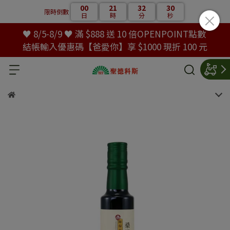
00
21
32
29
限時倒數
日
時
分
秒
♥ 8/5-8/9 ♥ 滿 $888 送 10 倍OPENPOINT點數
結帳輸入優惠碼【爸愛你】享 $1000 現折 100 元