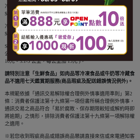
冷凍商品：黑貓冷凍宅配 $1500 免運，未滿 $1500 酌收
$150 運費。
冷藏商品：黑貓冷藏宅配 $1500 免運，未滿 $1500 酌收
$150 運費。
SANTA GO 外送：不分溫層 $799 免運，未滿 $799 以實際
公里數酌收運費( 1公里內運費 $65。1.1-3 公里，每公里加
10元。3.1-5 公里，每公里加 15元 )。
請特別注意「生鮮食品」如肉品等冷凍食品或牛奶等冷藏食
品不適用七天鑑賞期服務(商品瑕疵及配送錯誤情況例外)。
本規範依據「通訊交易解除權合理例外情事適用準則」第2
條：消費者保護法第十九條第一項但書所稱合理例外情事，
通訊交易之商品符合「易於腐敗、保存期限較短或解約時即
將逾期」之情形，排除消費者保護法第十九條第一項解除權
之適用。
※若您收到瑕疵商品或錯誤商品懇請直接來信或來電通知客