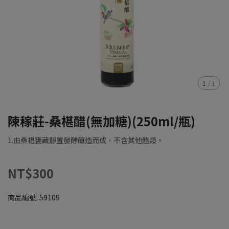
1
/
1
陳稼莊-桑椹醋(無加糖)(250ml/瓶)
1.由桑椹甕藏靜置發酵釀造而成，不含其他醋類。
NT$300
商品編號:
59109