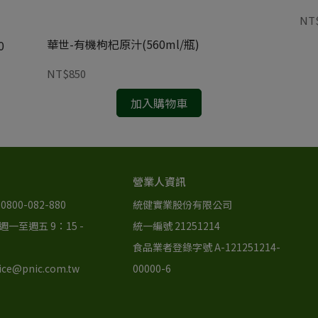
NT
華世-有機枸杞原汁(560ml/瓶)
0
NT$850
加入購物車
營業人資訊
800-082-880
統健實業股份有限公司
一至週五 9：15 - 
統一編號 21251214
食品業者登錄字號 A-121251214-
ce@pnic.com.tw
00000-6