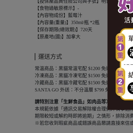
【投保產品責任險公司與字號】明台產物8514PDT
【食物過敏原標示】-
【內容物成份】藍莓汁
【內容量(重量)】350ml/瓶 *2瓶
【保存期限(總效期)】720天
【原產地(國)】加拿大
運送方式
常溫商品：黑貓常溫宅配 $1200 免運，未滿 $120
冷凍商品：黑貓冷凍宅配 $1500 免運，未滿 $150
冷藏商品：黑貓冷藏宅配 $1500 免運，未滿 $150
SANTA GO 外送：不分溫層 $799 免運，未滿 $
請特別注意「生鮮食品」如肉品等冷凍食品或牛
本規範依據「通訊交易解除權合理例外情事適
期限較短或解約時即將逾期」之情形，排除消
※若您收到瑕疵商品或錯誤商品懇請直接來信