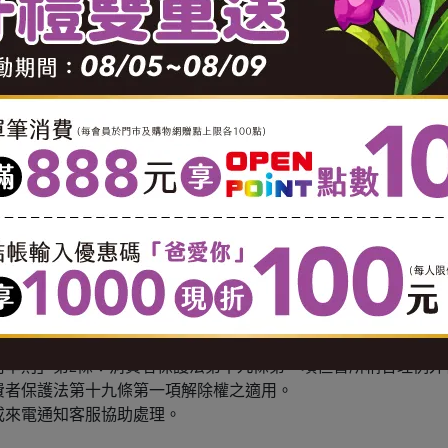
00618
0 酌收 $100 運費。
0 酌收 $150 運費。
0 酌收 $150 運費。
799 以實際公里數酌收運費( 1公里內運費 $65。1.1-3 公里，每公里
奶等冷藏食品不適用七天鑑賞期服務(商品瑕疵及配送錯誤情況
用準則」第2條：消費者保護法第十九條第一項但書所稱合理例外
費者保護法第十九條第一項解除權之適用。
或來電通知客服協助處理。