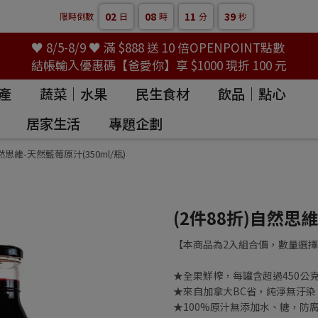
02
08
11
38
限時倒數
日
時
分
秒
♥ 8/5-8/9 ♥ 滿 $888 送 10 倍OPENPOINT點數
結帳輸入優惠碼【爸愛你】享 $1000 現折 100 元
產
蔬菜｜水果
民生食材
飲品｜點心
居家生活
專題企劃
然思維-天然藍莓原汁(350ml/瓶)
(2件88折)自然思維
【本商品為2入組合價，數量選擇
★全果鮮榨，每罐含超過450公
★來自加拿大BC省，純淨無汙染
★100%原汁無添加水、糖，防