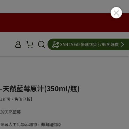
SANTA GO 快速到貨 $799免運費
-天然藍莓原汁(350ml/瓶)
1即可，售價已折】
克的天然藍莓
腐劑等人工化學添加物，非濃縮還原