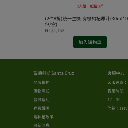
2入組．超值8折
295ml/瓶)
(2件8折)統一生機-有機枸杞原汁(30ml*1
包/盒)
NT$1,152
加入購物車
聖德科斯 Santa Cruz
客服中心
品牌精神
客服專線： 0
購物需知
客服時間：週
會員福利
17：30 
運費說明
信箱：servi
隱私權政策
最新消息