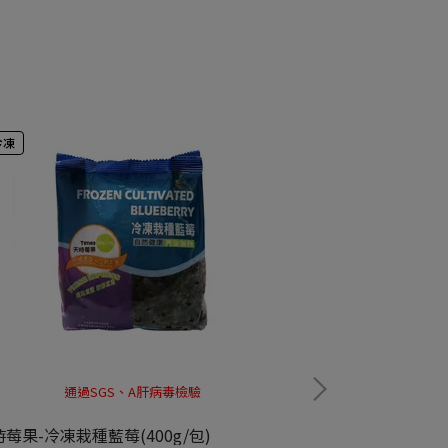
冷凍
冷凍
通過SGS、A肝病毒檢驗
通過
莓果-冷凍栽種藍莓(400g/包)
天時莓果-冷凍野生