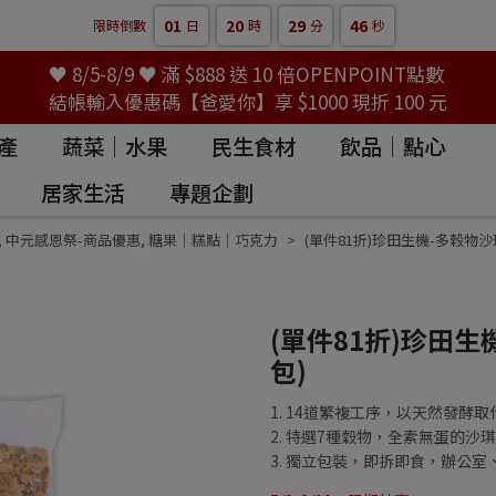
01
20
29
45
限時倒數
日
時
分
秒
♥ 8/5-8/9 ♥ 滿 $888 送 10 倍OPENPOINT點數
結帳輸入優惠碼【爸愛你】享 $1000 現折 100 元
產
蔬菜｜水果
民生食材
飲品｜點心
居家生活
專題企劃
,
中元感恩祭-商品優惠
,
糖果｜糕點｜巧克力
(單件81折)珍田生機-多穀物沙琪瑪
(單件81折)珍田生機
包)
1. 14道繁複工序，以天然發
2. 特選7種穀物，全素無蛋的沙
3. 獨立包裝，即拆即食，辦公室