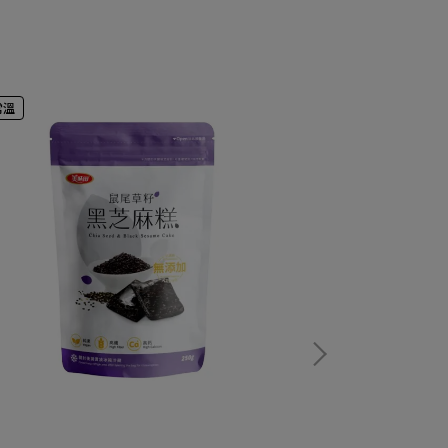
常溫
冷凍
7/