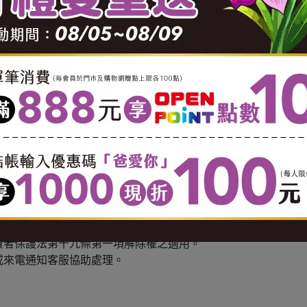
麥)、芝麻、堅果。
化)、糖、黑糖、紅藜麥、蔓越莓乾、杏仁、南瓜子仁、枸杞、
0 酌收 $100 運費。
0 酌收 $150 運費。
0 酌收 $150 運費。
799 以實際公里數酌收運費( 1公里內運費 $65。1.1-3 公里，每公里
奶等冷藏食品不適用七天鑑賞期服務(商品瑕疵及配送錯誤情況
用準則」第2條：消費者保護法第十九條第一項但書所稱合理例外
費者保護法第十九條第一項解除權之適用。
或來電通知客服協助處理。