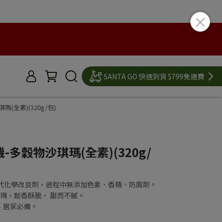
SANTA GO 快速到貨 $799免運費
(全素)(320g/包)
-多穀物沙琪瑪(全素)(320g/
酵取代化學改良劑，過程中無添加色素、香精、防腐劑。
琪瑪，鬆香酥脆， 甜而不膩。
、居家必備。