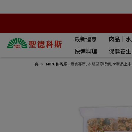
最新優惠
肉品｜水
快速料理
保健養生
M076 餅乾類
,
素食專區
,
本期型錄特價
,
❤新品上市