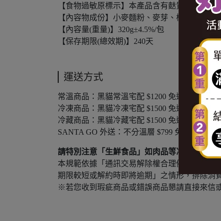
【食物過敏原標示】本產品含有麩質(小麥、藜
【內容物成份】小麥麵粉、麥芽、棕櫚油(未氫
【內容量(重量)】320g±4.5%/包
【保存期限(總效期)】240天
運送方式
常溫商品：黑貓常溫宅配 $1200 免運，未滿 $120
冷凍商品：黑貓冷凍宅配 $1500 免運，未滿 $150
冷藏商品：黑貓冷藏宅配 $1500 免運，未滿 $150
SANTA GO 外送：不分溫層 $799 免運，未滿 $
請特別注意「生鮮食品」如肉品等冷凍食品或牛
本規範依據「通訊交易解除權合理例外情事適
期限較短或解約時即將逾期」之情形，排除消
※若您收到瑕疵商品或錯誤商品懇請直接來信