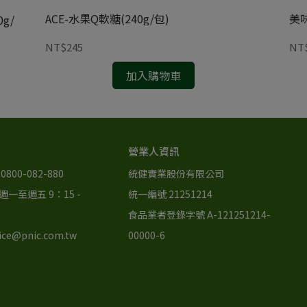
ACE-水果Q軟糖(240g/包)
美味
g/
NT$245
NT
加入購物車
營業人資訊
800-082-880
統健實業股份有限公司
一至週五 9：15 - 
統一編號 21251214
食品業者登錄字號 A-121251214-
ce@pnic.com.tw
00000-6