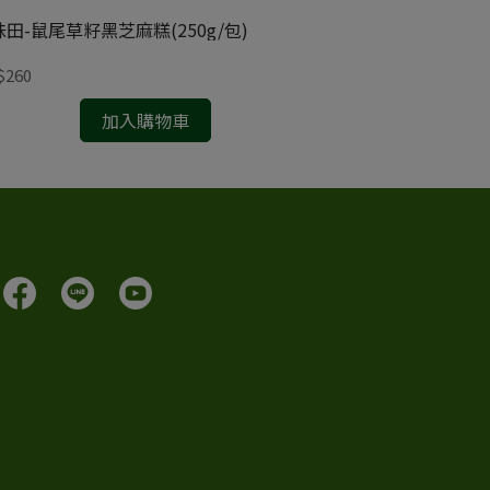
田-鼠尾草籽黑芝麻糕(250g/包)
(2件88折)奇美-
$260
NT$228
加入購物車