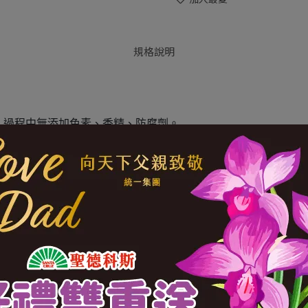
規格說明
劑，過程中無添加色素、香精、防腐劑。
， 甜而不膩。
0-114-06976120-00015-PDL
限公司
平路772巷16號