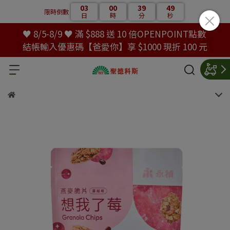
03
00
39
48
限時倒數
日
時
分
秒
♥ 8/5-8/9 ♥ 滿 $888 送 10 倍OPENPOINT點數
結帳輸入優惠碼【爸愛你】享 $1000 現折 100 元