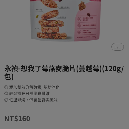
1
/
1
永禎-想我了莓燕麥脆片(蔓越莓)(120g/
包)
◎ 添加雙效分解酵素, 幫助消化
◎ 輕鬆補充日常膳食纖維
◎ 低溫烘烤，保留營養與風味
NT$160