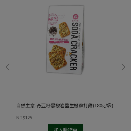
自然主意-奇亞籽黑椒岩鹽生機蘇打餅(180g/袋)
自
包)
NT$125
NT
加入購物車