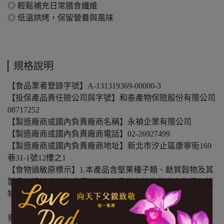
◎ 輕鬆補充日常膳食纖維
◎ 低溫烘烤，保留營養與風味
規格說明
【食品業者登錄字號】A-131319369-00000-3
【投保產品責任險公司與字號】和泰產物保險股份有限公司
08717252
【製造廠商或國內負責廠商名稱】永禎企業有限公司
【製造廠商或國內負責廠商電話】02-26927499
【製造廠商或國內負責廠商地址】新北市汐止區康寧街169
巷31-1號12樓之1
【食物過敏原標示】1.本產品含堅果種子類、麩質穀物及其
製品，過敏者請勿食用。2.本產品生產線亦生產含牛奶、植
物五辛的產品。
【內容物成份】大燕麥片、糖、全麥粉、芥花油、優質米、
麥芽糖、綜合莓濃縮汁(蘋果、蔓越莓、草莓、覆盆子、櫻