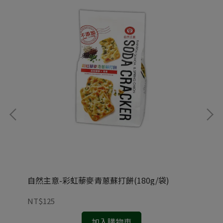
自然主意-彩虹藜麥青蔥蘇打餅(180g/袋)
阿久
NT$125
NT
加入購物車