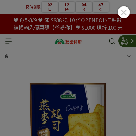
02
12
04
46
限時倒數
日
時
分
秒
♥ 8/5-8/9 ♥ 滿 $888 送 10 倍OPENPOINT點數
結帳輸入優惠碼【爸愛你】享 $1000 現折 100 元