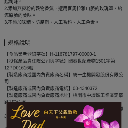
起司味。
2.添加燕麥粉的穀物香氣，選用喜馬拉雅山脈的玫瑰鹽，給
您原脆的美味。
3.不添加味精、防腐劑、人工香料、人工色素。
規格說明
【食品業者登錄字號】H-116781797-00000-1
【投保產品責任險公司與字號】國泰世紀產物1501字第
12PD01616號
【製造廠商或國內負責廠商名稱】統一生機開發股份有限公
司
【製造廠商或國內負責廠商電話】03-4340372
【製造廠商或國內負責廠商地址】桃園市中壢區工業區定寧
路15號1樓
【食物過敏原標示】本產品含牛奶、大豆及含麩質之穀物製
品。本生產線亦生產含芝麻的產品。
【內容物成份】麵粉、棕櫚油、起司粉(牛乳、食鹽、植物