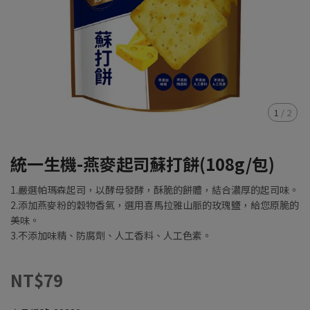
1
/
2
統一生機-燕麥起司蘇打餅(108g/包)
1.嚴選帕瑪森起司，以酵母發酵，酥脆的餅體，結合濃厚的起司味。
2.添加燕麥粉的穀物香氣，選用喜馬拉雅山脈的玫瑰鹽，給您原脆的
美味。
3.不添加味精、防腐劑、人工香料、人工色素。
NT$79