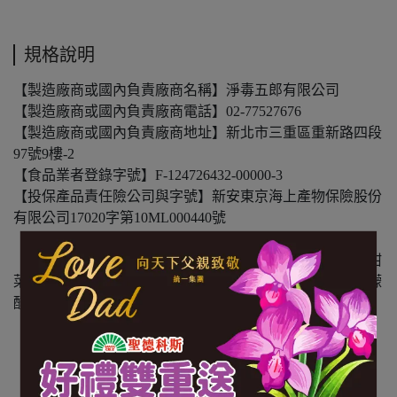
規格說明
【製造廠商或國內負責廠商名稱】淨毒五郎有限公司
【製造廠商或國內負責廠商電話】02-77527676
【製造廠商或國內負責廠商地址】新北市三重區重新路四段
97號9樓-2
【食品業者登錄字號】F-124726432-00000-3
【投保產品責任險公司與字號】新安東京海上產物保險股份
有限公司17020字第10ML000440號
【食物過敏原標示】-
【內容物成分】水、椰油兩性二乙酸二鈉、椰油酰胺丙基甜
菜鹼、癸基葡萄糖苷、南瓜酵素、蘆薈萃取液、甘油、檸檬
酸、氯化鈉、山梨酸鉀、苯甲酸鈉
【內容量(重量)】1000ml/瓶
【保存期限(總效期)】1080天
【原產地(國)】台灣