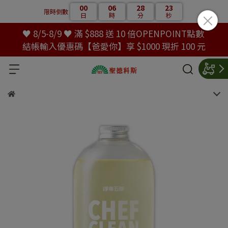
00
06
28
22
限時倒數
日
時
分
秒
♥ 8/5-8/9 ♥ 滿 $888 送 10 倍OPENPOINT點數
結帳輸入優惠碼【爸愛你】享 $1000 現折 100 元