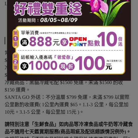
Linalool & Geraniol.
【內容量(重量)】500ml/罐
【保存期限(總效期)】1080天
運送方式
常溫商品：黑貓常溫宅配 $1200 免運，未滿 $1200 酌收
$100 運費。
冷凍商品：黑貓冷凍宅配 $1500 免運，未滿 $1500 酌收
$150 運費。
冷藏商品：黑貓冷藏宅配 $1500 免運，未滿 $1500 酌收
$150 運費。
SANTA GO 外送：不分溫層 $799 免運，未滿 $799 以實際
公里數酌收運費( 1公里內運費 $65。1.1-3 公里，每公里加
10元。3.1-5 公里，每公里加 15元 )。
請特別注意「生鮮食品」如肉品等冷凍食品或牛奶等冷藏食
品不適用七天鑑賞期服務(商品瑕疵及配送錯誤情況例外)。