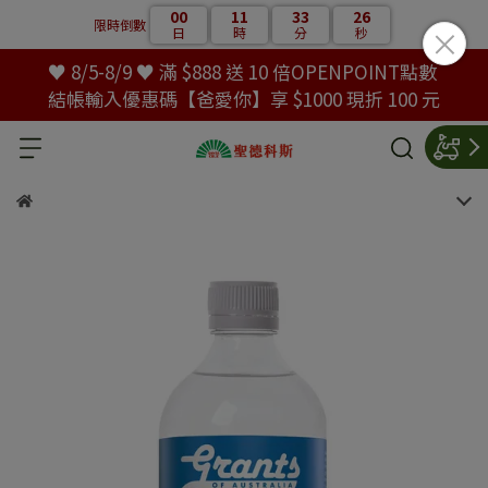
00
11
33
26
限時倒數
日
時
分
秒
♥ 8/5-8/9 ♥ 滿 $888 送 10 倍OPENPOINT點數
結帳輸入優惠碼【爸愛你】享 $1000 現折 100 元