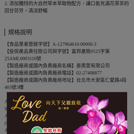
2. 添加獨特的大自然草本萃取物配方，讓口氣充滿花草茶的
回甘芬芳，清涼舒暢
規格說明
【食品業者登錄字號】A-127964610-00000-3
【投保產品責任險公司與字號】富邦產險0525字第
25AML0003110號
【製造廠商或國內負責廠商名稱】泰奧萱有限公司
【製造廠商或國內負責廠商電話】02-27408877
【製造廠商或國內負責廠商地址】台北市大安區仁愛路4段
403號3樓
【內容物成份】Aqua (Water), Glycerin (Vegetable), Xylitol,
Aloe barbadensis Leaf Juice (Certified Organic), Polysorbate 20,
Stevioside, Flavour/ Aroma (Natural Herbal Extract)*, Citric
Acid, Cetylpyridinium Chloride, Menthol, Mentha Viridis
(Spearmint) Leaf Oil. *Mint oil, Eucalyptus Oil, Cardamom,
Anise, Caraway, Coriander,Rosemary and Clary Sage, Limonene,