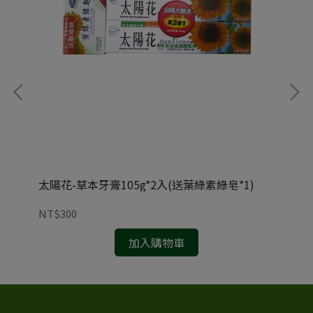
)
太陽花-草本牙膏105g*2入(送葉綠素綠皂*1)
茶
瓶)
NT$300
NT
加入購物車