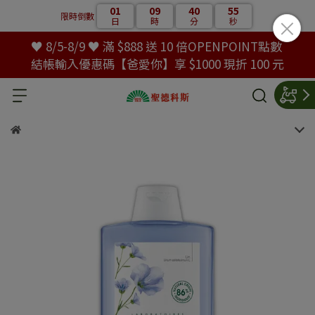
01
09
40
55
限時倒數
日
時
分
秒
♥ 8/5-8/9 ♥ 滿 $888 送 10 倍OPENPOINT點數
結帳輸入優惠碼【爸愛你】享 $1000 現折 100 元