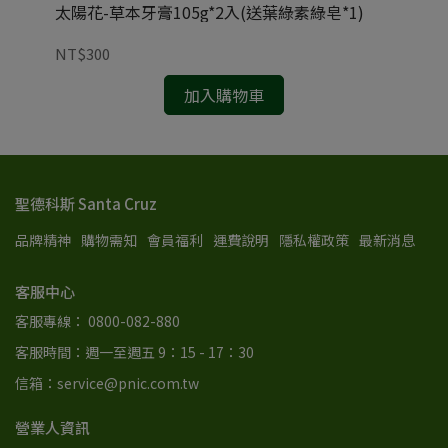
)
太陽花-草本牙膏105g*2入(送葉綠素綠皂*1)
茶
瓶)
NT$300
NT
加入購物車
聖德科斯 Santa Cruz
品牌精神
購物需知
會員福利
運費說明
隱私權政策
最新消息
客服中心
客服專線： 0800-082-880
客服時間：週一至週五 9：15 - 17：30
信箱：service@pnic.com.tw
營業人資訊