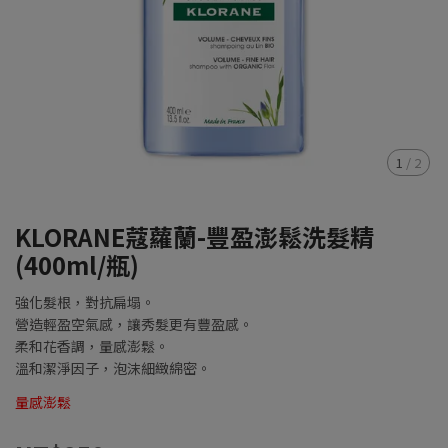
1
/
2
KLORANE蔻蘿蘭-豐盈澎鬆洗髮精
(400ml/瓶)
強化髮根，對抗扁塌。
營造輕盈空氣感，讓秀髮更有豐盈感。
柔和花香調，量感澎鬆。
溫和潔淨因子，泡沫細緻綿密。
量感澎鬆