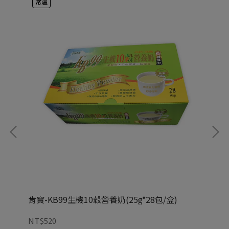
常溫
肯寶-KB99生機10穀營養奶(25g*28包/盒)
肯寶
NT$520
NT