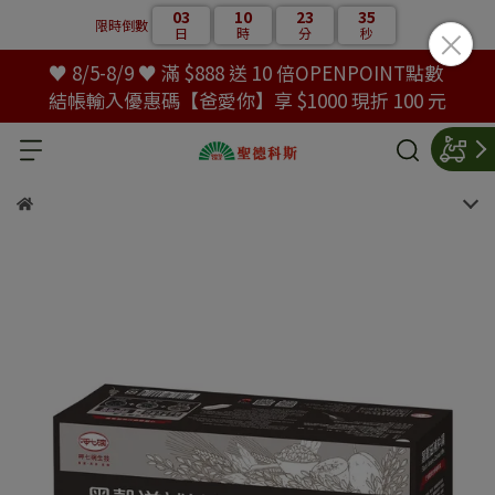
03
10
23
35
限時倒數
日
時
分
秒
♥ 8/5-8/9 ♥ 滿 $888 送 10 倍OPENPOINT點數
結帳輸入優惠碼【爸愛你】享 $1000 現折 100 元