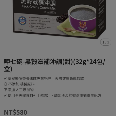
1
/
2
呷七碗-黑穀滋補沖調(甜)(32g*24包/
盒)
✔ 臺安醫院營養團隊專業指導，天然健康高纖穀飲
◎ 不添加 精製原料
不添加 人工添加物
✔ 使用全天然食材+ 【黑糖】，調出淡淡的微甜滋補養生配方
NT$580