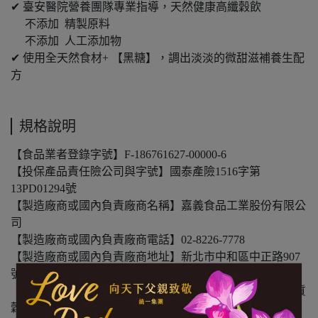
✔ 臺安醫院營養團隊專業指導，天然健康高纖穀飲
不添加 精製原料
不添加 人工添加物
✔ 使用全天然食材+ 【黑糖】，調出淡淡的微甜滋補養生配
方
規格說明
【食品業者登錄字號】F-186761627-00000-6
【投保產品責任險公司與字號】國泰產險1516字第
13PD01294號
【製造廠商或國內負責廠商名稱】嘉義食品工業股份有限公
司
【製造廠商或國內負責廠商電話】02-8226-7778
【製造廠商或國內負責廠商地址】新北市中和區中正路907
號
【食物過敏原標示】此產品含有大豆、芝麻、堅果類及麩質
穀類製品