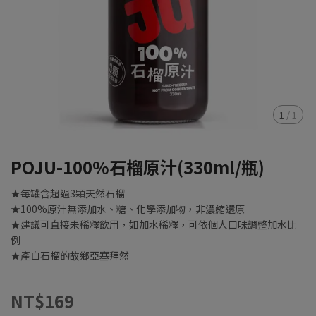
1
/
1
POJU-100%石榴原汁(330ml/瓶)
★每罐含超過3顆天然石榴
★100%原汁無添加水、糖、化學添加物，非濃縮還原
★建議可直接未稀釋飲用，如加水稀釋，可依個人口味調整加水比
例
★產自石榴的故鄉亞塞拜然
NT$169