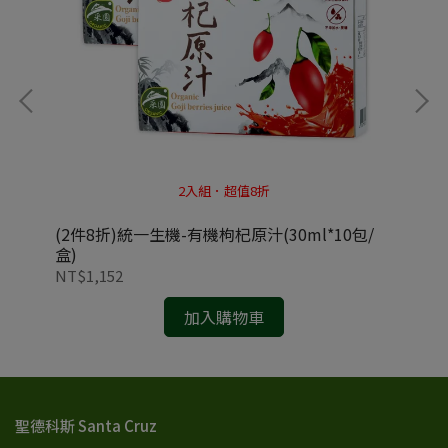
2入組．超值8折
華世
(2件8折)統一生機-有機枸杞原汁(30ml*10包/
盒)
NT
NT$1,152
加入購物車
聖德科斯 Santa Cruz