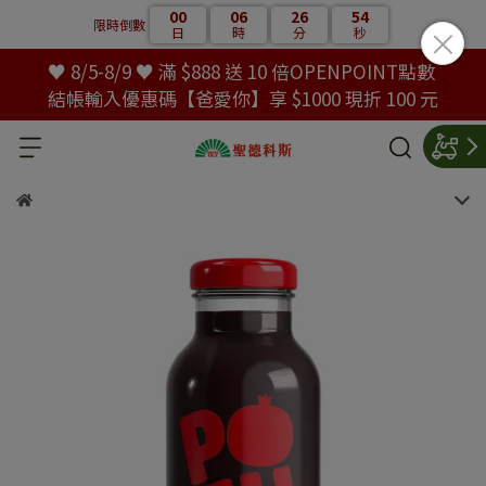
00
06
26
53
限時倒數
日
時
分
秒
♥ 8/5-8/9 ♥ 滿 $888 送 10 倍OPENPOINT點數
結帳輸入優惠碼【爸愛你】享 $1000 現折 100 元