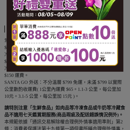
【保存期限(總效期)】720天
【原產地(國)】亞賽拜然
運送方式
常溫商品：黑貓常溫宅配 $1200 免運，未滿 $1200 酌收
$100 運費。
冷凍商品：黑貓冷凍宅配 $1500 免運，未滿 $1500 酌收
$150 運費。
冷藏商品：黑貓冷藏宅配 $1500 免運，未滿 $1500 酌收
$150 運費。
SANTA GO 外送：不分溫層 $799 免運，未滿 $799 以實際
公里數酌收運費( 1公里內運費 $65。1.1-3 公里，每公里加
10元。3.1-5 公里，每公里加 15元 )。
請特別注意「生鮮食品」如肉品等冷凍食品或牛奶等冷藏食
品不適用七天鑑賞期服務(商品瑕疵及配送錯誤情況例外)。
本規範依據「通訊交易解除權合理例外情事適用準則」第2
條：消費者保護法第十九條第一項但書所稱合理例外情事，