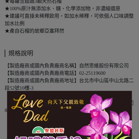
★每罐含超過3顆天然石榴
★100%原汁無添加水、糖、化學添加物，非濃縮還原
★建議可直接未稀釋飲用，如加水稀釋，可依個人口味調整
加水比例
★產自石榴的故鄉亞塞拜然
規格說明
【製造廠商或國內負責廠商名稱】自然思維股份有限公司
【製造廠商或國內負責廠商電話】02-25119600
【製造廠商或國內負責廠商地址】台北市中山區中山北路二
段52號10樓-3
【食品業者登錄字號】A-183598709-00000-7
【投保產品責任險公司與字號】明台產物保險股份有限公司
8514PDT00618
【食物過敏原標示】-
【內容物成分】石榴汁
【內容量(重量)】330ml/瓶