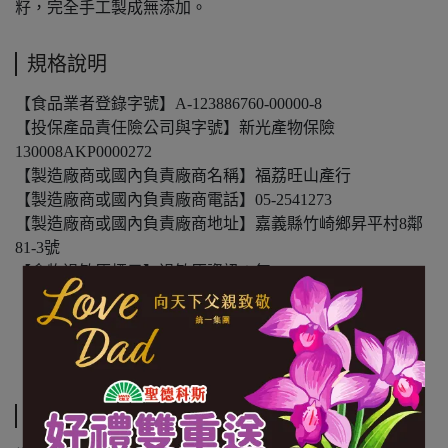
籽，完全手工製成無添加。
規格說明
【食品業者登錄字號】A-123886760-00000-8
【投保產品責任險公司與字號】新光產物保險
130008AKP0000272
【製造廠商或國內負責廠商名稱】福荔旺山產行
【製造廠商或國內負責廠商電話】05-2541273
【製造廠商或國內負責廠商地址】嘉義縣竹崎鄉昇平村8鄰
81-3號
【食物過敏原標示】過敏原資訊：無
【內容物成份】龍眼
【內容量(重量)】250g/包
【保存期限(總效期)】360天
運送方式