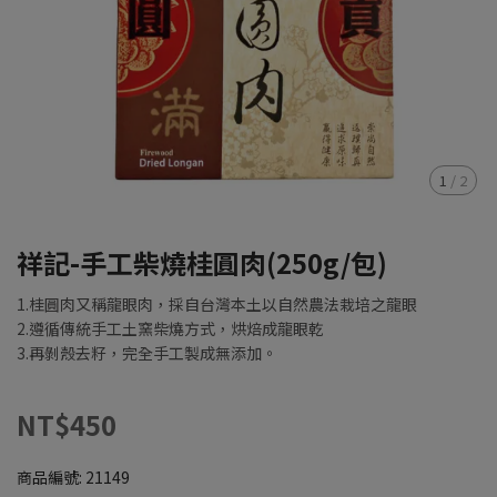
1
/
2
祥記-手工柴燒桂圓肉(250g/包)
1.桂圓肉又稱龍眼肉，採自台灣本土以自然農法栽培之龍眼
2.遵循傳統手工土窯柴燒方式，烘焙成龍眼乾
3.再剝殼去籽，完全手工製成無添加。
NT$450
商品編號:
21149