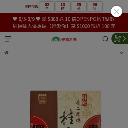
02
13
55
55
限時倒數
日
時
分
秒
♥ 8/5-8/9 ♥ 滿 $888 送 10 倍OPENPOINT點數
結帳輸入優惠碼【爸愛你】享 $1000 現折 100 元