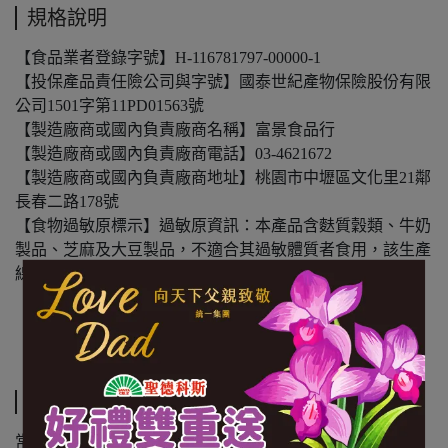
規格說明
【食品業者登錄字號】H-116781797-00000-1
【投保產品責任險公司與字號】國泰世紀產物保險股份有限
公司1501字第11PD01563號
【製造廠商或國內負責廠商名稱】富景食品行
【製造廠商或國內負責廠商電話】03-4621672
【製造廠商或國內負責廠商地址】桃園市中壢區文化里21鄰
長春二路178號
【食物過敏原標示】過敏原資訊：本產品含麩質穀類、牛奶
製品、芝麻及大豆製品，不適合其過敏體質者食用，該生產
線亦生產含蛋的產品。
【內容物成份】小麥胚芽
【內容量(重量)】250公克/包
【保存期限(總效期)】360天
運送方式
常溫商品：黑貓常溫宅配 $1200 免運，未滿 $1200 酌收