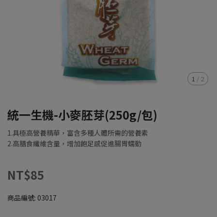
1
/
2
統一生機-小麥胚芽(250g/包)
1.具極高營養精華，富含多種人體所需的營養素
2.高膳食纖維含量，增加飽足感促進腸胃蠕動
NT$85
商品編號:
03017