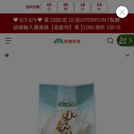
03
05
38
53
限時倒數
日
時
分
秒
♥ 8/5-8/9 ♥ 滿 $888 送 10 倍OPENPOINT點數
結帳輸入優惠碼【爸愛你】享 $1000 現折 100 元