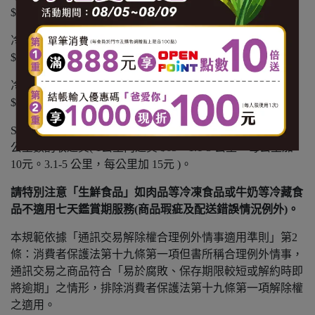
$100 運費。
冷凍商品：黑貓冷凍宅配 $1500 免運，未滿 $1500 酌收
$150 運費。
冷藏商品：黑貓冷藏宅配 $1500 免運，未滿 $1500 酌收
$150 運費。
SANTA GO 外送：不分溫層 $799 免運，未滿 $799 以實際
公里數酌收運費( 1公里內運費 $65。1.1-3 公里，每公里加
10元。3.1-5 公里，每公里加 15元 )。
請特別注意「生鮮食品」如肉品等冷凍食品或牛奶等冷藏食
品不適用七天鑑賞期服務(商品瑕疵及配送錯誤情況例外)。
本規範依據「通訊交易解除權合理例外情事適用準則」第2
條：消費者保護法第十九條第一項但書所稱合理例外情事，
通訊交易之商品符合「易於腐敗、保存期限較短或解約時即
將逾期」之情形，排除消費者保護法第十九條第一項解除權
之適用。