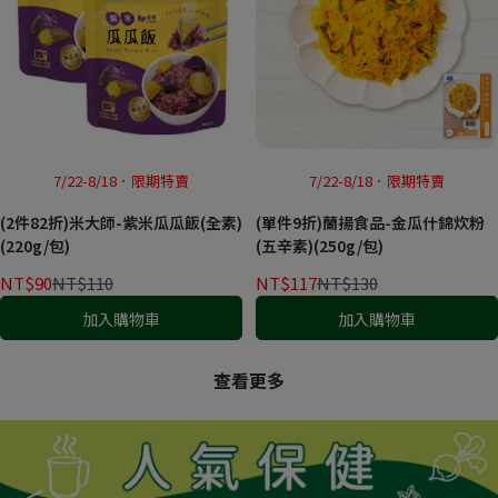
7/22-8/18．限期特賣
7/22-8/18．限期特賣
(2件82折)米大師-紫米瓜瓜飯(全素)
(單件9折)蘭揚食品-金瓜什錦炊粉
(220g/包)
(五辛素)(250g/包)
NT$90
NT$110
NT$117
NT$130
加入購物車
加入購物車
查看更多