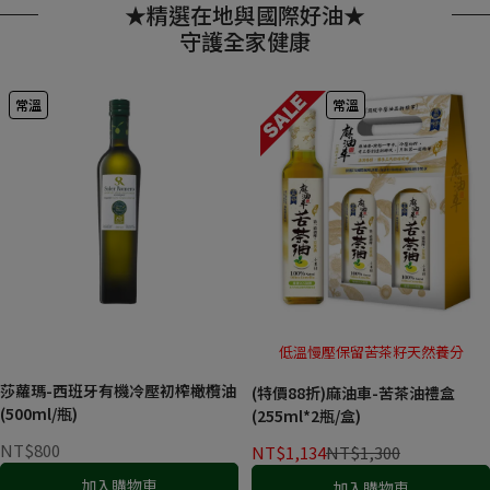
★精選在地與國際好油★
守護全家健康
常溫
常溫
低溫慢壓保留苦茶籽天然養分
莎蘿瑪-西班牙有機冷壓初榨橄欖油
(特價88折)麻油車-苦茶油禮盒
(500ml/瓶)
(255ml*2瓶/盒)
NT$800
NT$1,134
NT$1,300
加入購物車
加入購物車