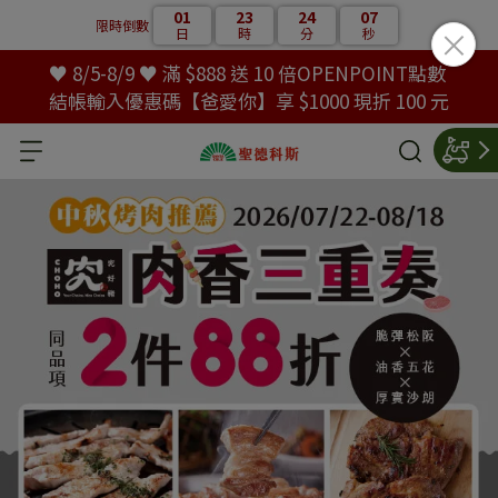
01
23
24
05
限時倒數
日
時
分
秒
♥ 8/5-8/9 ♥ 滿 $888 送 10 倍OPENPOINT點數
結帳輸入優惠碼【爸愛你】享 $1000 現折 100 元