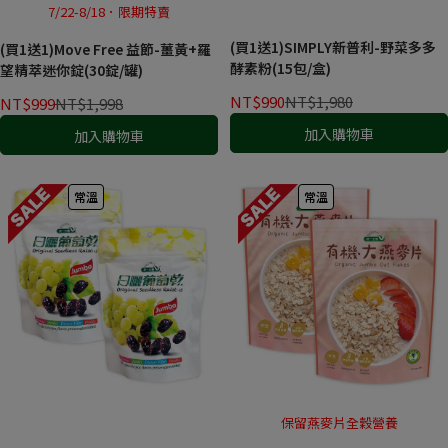
7/22-8/18．限期特賣
(買1送1)SIMPLY新普利-野菜多多
(買1送1)Move Free 益節-薑黃+羅
酵素粉(15包/盒)
望精萃迷你錠(30錠/罐)
NT$990
NT$1,980
NT$999
NT$1,998
加入購物車
加入購物車
常溫
常溫
保留燕麥片全穀營養