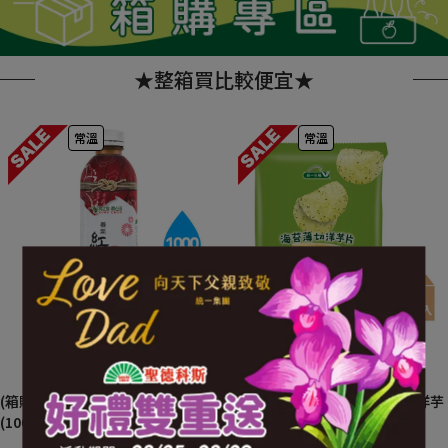
★整箱買比較便宜★
常溫
常溫
6/24-9/15．限期特賣
7/8-9/10．限期特賣
(箱購64折)潤之泉潤心田-紅棗茶
(箱購68折)統一生機-海苔薄切洋芋
(1000ml*12瓶/箱)
片(59.5g*12包/箱)