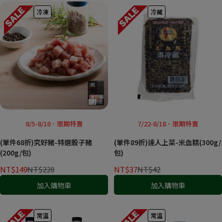
冷凍
冷藏
8/5-8/18．限期特賣
7/22-8/18．限期特賣
(單件68折)究好豬-特選骰子豬
(單件89折)達人上菜-米血糕(300g/
(200g/包)
包)
NT$149
NT$220
NT$37
NT$42
加入購物車
加入購物車
常溫
常溫