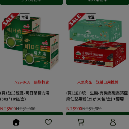
常溫
常溫
7/22-8/18．限期特賣
人氣商品．送禮自用推薦
(買1送1)統健-明日葉精力湯
(買1送1)統一生機-有機高纖高鈣亞
(30g*10包/盒)
麻仁堅果粉(25g*30包/盒) +葡萄糖
胺黑榖芝麻粉(25g*30包/盒)
NT$500
NT$1,000
NT$990
NT$1,980
加入購物車
加入購物車