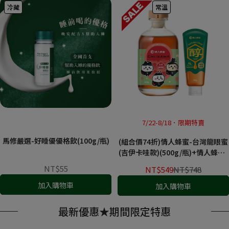
冷藏
常溫
7/22-8/18．限期特賣
馬修嚴選-好睡優優格飲(100g/瓶)
(組合價74折)情人蜂蜜-台灣龍眼蜜
(吉伊卡哇款)(500g/瓶)+情人蜂蜜-
台灣龍眼蜂蜜(120g/條)
NT$55
NT$549
NT$748
加入購物車
加入購物車
最新優惠★期間限定特惠