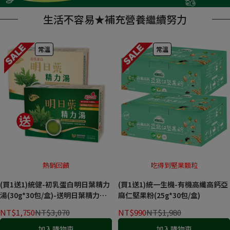
生活不容易★補充營養繼續努力
常溫
常溫
熱銷回饋
吃得到堅果顆粒
(買1送1)統健-初乳蛋白明日葉精力
(買1送1)統一生機-有機高纖高鈣亞
湯(30g*30包/盒)-送明日葉精力湯
麻仁堅果粉(25g*30包/盒)
(30g*30包/盒)
NT$1,750
NT$3,070
NT$990
NT$1,980
加入購物車
加入購物車