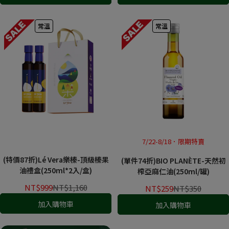
常溫
常溫
7/22-8/18．限期特賣
(特價87折)Lé Vera樂榛-頂級​榛果​
(單件74折)BIO PLANÈTE-天然初
油禮盒(250ml*2入/盒)
榨亞麻仁油(250ml/罐)
NT$999
NT$1,160
NT$259
NT$350
加入購物車
加入購物車