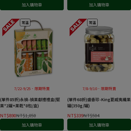
加入購物車
加入購物車
常溫
常溫
7/22-9/25．限期特賣
7/8-9/10．限期特賣
(單件85折)永禎-禎果獻禮禮盒(堅
(單件68折)盛香珍-King夏威夷纖果
果*2罐+果乾*8包/盒)
罐(350g/罐)
NT$890
NT$1,050
NT$339
NT$504
加入購物車
加入購物車